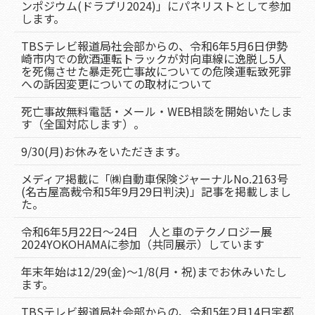
ンポジウム(ドラプリ2024)」にパネリストとして参加
します。
TBSテレビ報道局社会部からの、令和6年5月6日伊勢
崎市内での飲酒運転トラックが対向車線に逸脱し5人
を死傷させた暴走死亡事故についての危険運転致死罪
への訴因変更についての取材について
死亡事故無料電話・メール・WEB相談を開始いたしま
す（全国対応します）。
9/30(月)お休みをいただきます。
メディア掲載に「㈱自動車保険ジャーナルNo.2163号
(名古屋高裁令和5年9月29日判決)」記事を掲載しまし
た。
令和6年5月22日～24日 人と車のテクノロジー展
2024YOKOHAMAに参加（共同展示）しています
年末年始は12/29(金)～1/8(月・祝)までお休みいたし
ます。
TBSテレビ報道局社会部からの、令和5年2月14日宇都