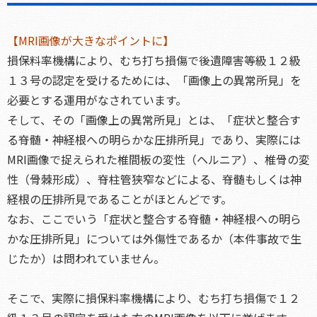
【MRI画像が大きなポイントに】
損保料率機構により、むち打ち損傷で後遺障害等級１２級
１３号の認定を受けるためには、「画像上の異常所見」を
必要とする運用がなされています。
そして、その「画像上の異常所見」とは、「症状と整合す
る脊髄・神経根への明らかな圧排所見」であり、実際には
MRI画像で捉えられた椎間板の変性（ヘルニア）、椎骨の変
性（骨棘形成）、脊柱管狭窄などによる、脊髄もしくは神
経根の圧排所見であることがほとんどです。
なお、ここでいう「症状と整合する脊髄・神経根への明ら
かな圧排所見」については外傷性であるか（本件事故で生
じたか）は問われていません。
そこで、実際に損保料率機構により、むち打ち損傷で１２