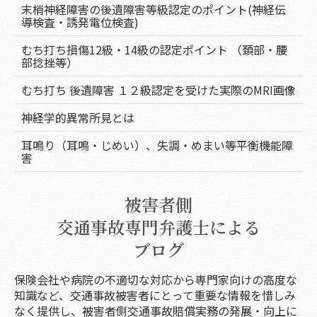
末梢神経障害の後遺障害等級認定のポイント(神経伝
導検査・誘発電位検査)
むち打ち損傷12級・14級の認定ポイント （頚部・腰
部捻挫等）
むち打ち 後遺障害 １２級認定を受けた実際のMRI画像
神経学的異常所見とは
耳鳴り（耳鳴・じめい）、失調・めまい等平衡機能障
害
被害者側
交通事故専門弁護士による
ブログ
保険会社や病院の不適切な対応から専門家向けの高度な
知識など、交通事故被害者にとって重要な情報を惜しみ
なく提供し、被害者側交通事故賠償実務の発展・向上に