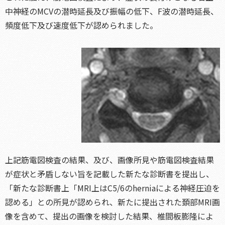
中神経のMCVの潜時延長及び振幅の低下、F波の潜時延長、
頻度低下及び速度低下が認められました。
上記筋電図検査の結果、及び、画像所見や筋電図検査結果
が症状と矛盾しない旨を記載した新たな診断書を提出し、
「新たな診断書上「MRI上はC5/6のherniaによる神経圧迫を
認める」との所見が認められ、新たに提出された頚部MRI画
像を含めて、提出の画像を検討した結果、椎間板膨隆によ