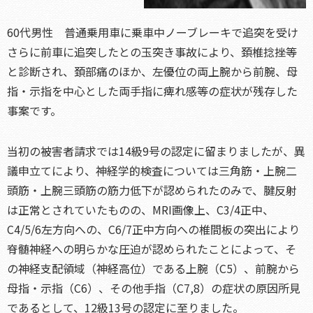
60代男性 普通乗用車に乗車中ノーブレーキで追突を受け
さらに前車に追突したとの玉突き事故により、頚椎捻挫等
と診断され、頚部痛のほか、左優位の両上腕から前腕、母
指・示指を中心とした両手指に痺れ感等の症状が残存した
事案です。
当初の被害者請求では14級9号の認定に留まりましたが、異
議申立てにより、神経学的検査については三角筋・上腕二
頭筋・上腕三頭筋の筋力低下が認められたのみで、腱反射
は正常とされていたものの、MRI画像上、C3/4正中、
C4/5/6左方向への、C6/7正中方向への椎間板の突出により
脊髄神経への明らかな圧迫が認められたことによって、そ
の神経支配領域（神経高位）である上腕（C5）、前腕から
母指・示指（C6）、その他手指（C7,8）の症状の原因所見
であるとして、12級13号の認定に至りました。