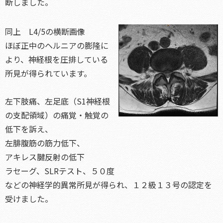
断しました。
同上 L4/5の横断画像
ほぼ正中のヘルニアの膨隆に
より、神経根を圧排している
所見が得られています。
左下肢痛、左足底（S1神経根
の支配領域）の痛覚・触覚の
低下を訴え、
左腓腹筋の筋力低下、
アキレス腱反射の低下
ラセーグ、SLRテスト、５０度
などの神経学的異常所見が得られ、１２級１３号の認定を
受けました。