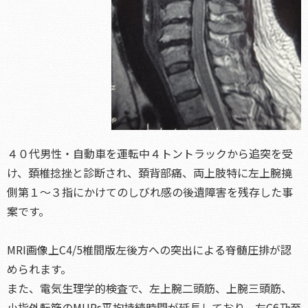
４０代男性・自動車を運転中４トントラックから追突を受
け、頚椎捻挫と診断され、頚背部痛、両上肢特に左上腕撓
側第１～３指にかけてのしびれ感の後遺障害を残存した事
案です。
MRI画像上C4/5椎間版左後方への突出による脊髄圧排が認
められます。
また、電気生理学的検査で、左上腕二頭筋、上腕三頭筋、
小指外転筋のMUPs平均持続時間が延長しており、左C6乃至