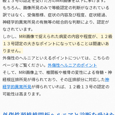
級１３号の認定を受けた方のMRI画像を以下に挙げます。
もちろん、画像所見のみで等級認定の判断がなされている
訳ではなく、受傷態様、症状の内容及び程度、症状経過、
神経学的異常所見の有無等の総合的な判断により、認定が
なされています。
しかし、
MRI画像で捉えられた病変の内容や程度が、１２級
１３号認定の大きなポイントになっていることは間違いあ
りません。
外傷性のヘルニアといえるポイントについては、こちらの
ページをご覧ください。
外傷性ヘルニアのポイント
そして、MRI画像上で、椎間板や椎骨の変性による脊髄・神
経根圧排所見が得られており、その圧排部分に対応した
神
経学的異常所見
が得られていれば、１２級１３号の認定の
可能性は高まります。
外傷性頚椎椎間板ヘルニアと診断を受けた