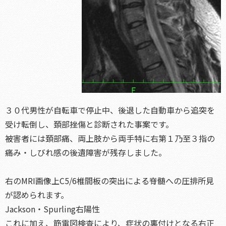
３０代男性が自転車で停止中、後退した自動車から追突を
受け転倒し、頚部挫傷と診断された事案です。
被害者には頚部痛、両上肢から両手特に右第１乃至３指の
痛み・しびれ感の後遺障害が残存しました。
右のMRI画像上C5/6椎間板の突出による脊髄への圧排所見
が認められます。
Jackson・Spurling右陽性
これに加え、筋電図検査により、症状の裏付けとなる右正