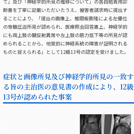
て」及び「神経学的所見の推移について」の各自賠責用診
断書を丁寧に記載いただいたうえ、被害者請求時に提出す
ることにより、「提出の画像上、椎間板膨隆による左優位
の脊髄圧迫所見が認められ、医療照会回答書上、神経学的
にも両上肢の腱反射異常や左上肢の筋力低下等の所見が認
められることから、他覚的に神経系統の障害が証明される
ものと捉えられる」として12級13号の認定を受けました。
症状と画像所見及び神経学的所見の一致す
る旨の主治医の意見書の作成により、12級
13号が認められた事案