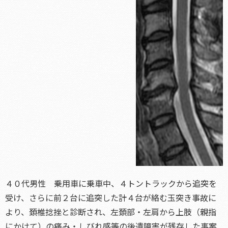
４０代男性 乗用車に乗車中、４トントラックから追突を
受け、さらに前２台に追突した計４台が絡む玉突き事故に
より、頚椎捻挫と診断され、左頚部・左肩から上肢（親指
にかけて）の痛み・しびれ感等の後遺障害が残存した事案