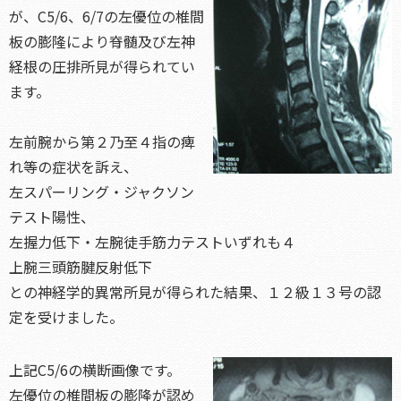
が、C5/6、6/7の左優位の椎間
板の膨隆により脊髄及び左神
経根の圧排所見が得られてい
ます。
左前腕から第２乃至４指の痺
れ等の症状を訴え、
左スパーリング・ジャクソン
テスト陽性、
左握力低下・左腕徒手筋力テストいずれも４
上腕三頭筋腱反射低下
との神経学的異常所見が得られた結果、１２級１３号の認
定を受けました。
上記C5/6の横断画像です。
左優位の椎間板の膨隆が認め