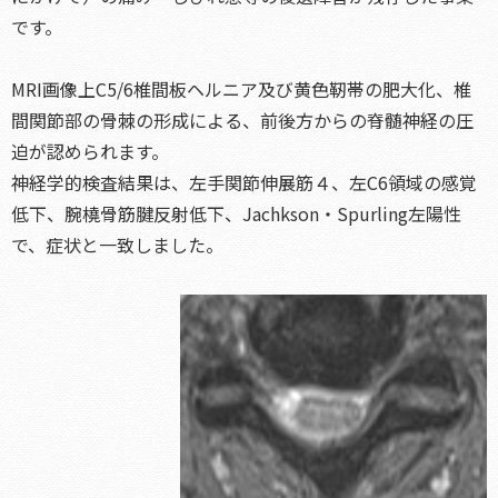
です。
MRI画像上C5/6椎間板ヘルニア及び黄色靭帯の肥大化、椎
間関節部の骨棘の形成による、前後方からの脊髄神経の圧
迫が認められます。
神経学的検査結果は、左手関節伸展筋４、左C6領域の感覚
低下、腕橈骨筋腱反射低下、Jachkson・Spurling左陽性
で、症状と一致しました。