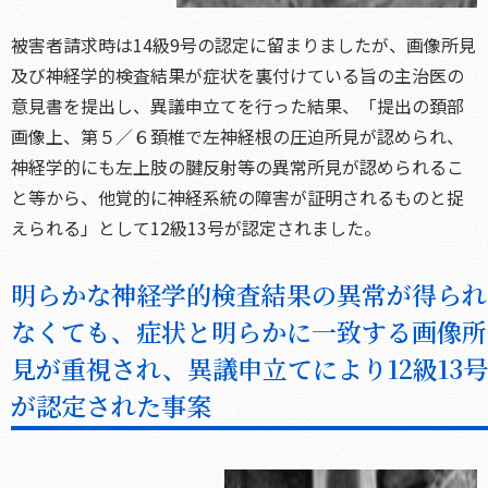
被害者請求時は14級9号の認定に留まりましたが、画像所見
及び神経学的検査結果が症状を裏付けている旨の主治医の
意見書を提出し、異議申立てを行った結果、「提出の頚部
画像上、第５／６頚椎で左神経根の圧迫所見が認められ、
神経学的にも左上肢の腱反射等の異常所見が認められるこ
と等から、他覚的に神経系統の障害が証明されるものと捉
えられる」として12級13号が認定されました。
明らかな神経学的検査結果の異常が得られ
なくても、症状と明らかに一致する画像所
見が重視され、異議申立てにより12級13号
が認定された事案