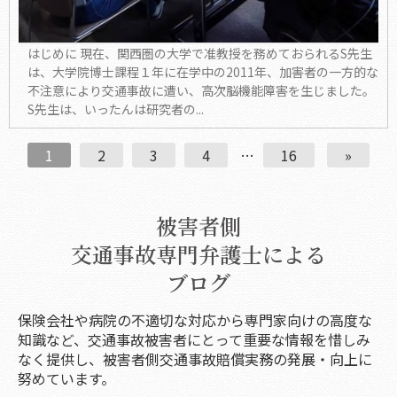
はじめに 現在、関西圏の大学で准教授を務めておられるS先生
は、大学院博士課程１年に在学中の2011年、加害者の一方的な
不注意により交通事故に遭い、高次脳機能障害を生じました。
S先生は、いったんは研究者の...
1
2
3
4
…
16
»
被害者側
交通事故専門弁護士による
ブログ
保険会社や病院の不適切な対応から専門家向けの高度な
知識など、交通事故被害者にとって重要な情報を惜しみ
なく提供し、被害者側交通事故賠償実務の発展・向上に
努めています。