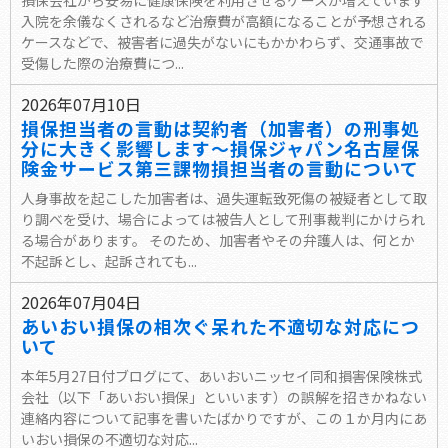
損保会社から安易に健康保険を利用させるケースが増えています
入院を余儀なくされるなど治療費が高額になることが予想される
ケースなどで、被害者に過失がないにもかかわらず、交通事故で
受傷した際の治療費につ...
2026年07月10日
損保担当者の言動は契約者（加害者）の刑事処
分に大きく影響します～損保ジャパン名古屋保
険金サービス第三課物損担当者の言動について
人身事故を起こした加害者は、過失運転致死傷の被疑者として取
り調べを受け、場合によっては被告人として刑事裁判にかけられ
る場合があります。 そのため、加害者やその弁護人は、何とか
不起訴とし、起訴されても...
2026年07月04日
あいおい損保の相次ぐ呆れた不適切な対応につ
いて
本年5月27日付ブログにて、あいおいニッセイ同和損害保険株式
会社（以下「あいおい損保」といいます）の誤解を招きかねない
連絡内容について記事を書いたばかりですが、この１か月内にあ
いおい損保の不適切な対応...