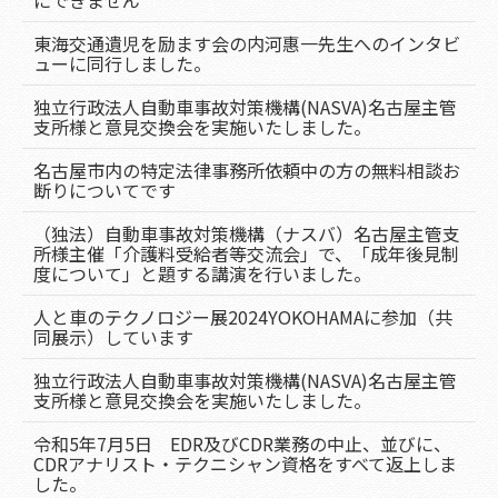
にできません
東海交通遺児を励ます会の内河惠一先生へのインタビ
ューに同行しました。
独立行政法人自動車事故対策機構(NASVA)名古屋主管
支所様と意見交換会を実施いたしました。
名古屋市内の特定法律事務所依頼中の方の無料相談お
断りについてです
（独法）自動車事故対策機構（ナスバ）名古屋主管支
所様主催「介護料受給者等交流会」で、「成年後見制
度について」と題する講演を行いました。
人と車のテクノロジー展2024YOKOHAMAに参加（共
同展示）しています
独立行政法人自動車事故対策機構(NASVA)名古屋主管
支所様と意見交換会を実施いたしました。
令和5年7月5日 EDR及びCDR業務の中止、並びに、
CDRアナリスト・テクニシャン資格をすべて返上しま
した。