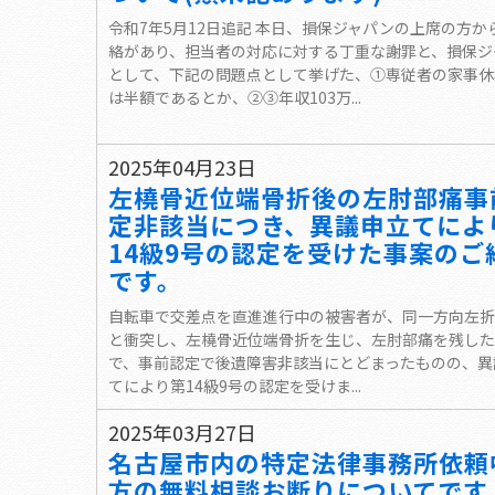
令和7年5月12日追記 本日、損保ジャパンの上席の方か
絡があり、担当者の対応に対する丁重な謝罪と、損保ジ
として、下記の問題点として挙げた、①専従者の家事休
は半額であるとか、②③年収103万...
2025年04月23日
左橈骨近位端骨折後の左肘部痛事
定非該当につき、異議申立てによ
14級9号の認定を受けた事案のご
です。
自転車で交差点を直進進行中の被害者が、同一方向左折
と衝突し、左橈骨近位端骨折を生じ、左肘部痛を残した
で、事前認定で後遺障害非該当にとどまったものの、異
てにより第14級9号の認定を受けま...
2025年03月27日
名古屋市内の特定法律事務所依頼
方の無料相談お断りについてです