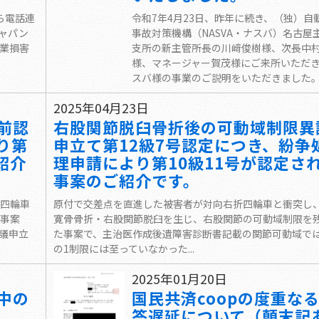
ら電話連
令和7年4月23日、昨年に続き、（独）自
ャパン
事故対策機構（NASVA・ナスバ）名古屋
業損害
支所の新主管所長の川﨑俊樹様、次長中
様、マネージャー賀茂様にご来所いただ
スバ様の事業のご説明をいただきました。..
2025年04月23日
前認
右股関節脱臼骨折後の可動域制限異
り第
申立て第12級7号認定につき、紛争
紹介
理申請により第10級11号が認定さ
事案のご紹介です。
四輪車
原付で交差点を直進した被害者が対向右折四輪車と衝突し
事案
寛骨骨折・右股関節脱臼を生じ、右股関節の可動域制限を
議申立
た事案で、主治医作成後遺障害診断書記載の関節可動域では
の1制限には至っていなかった...
2025年01月20日
中の
国民共済coopの度重な
答遅延について（顛末記