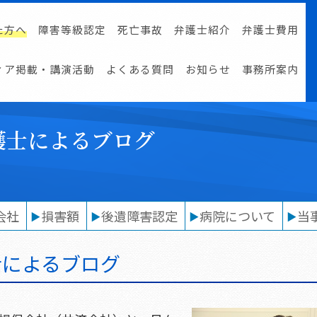
た方へ
障害等級認定
死亡事故
弁護士紹介
弁護士費用
ィア掲載・講演活動
よくある質問
お知らせ
事務所案内
護士によるブログ
会社
損害額
後遺障害認定
病院について
当
士によるブログ