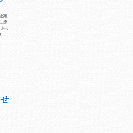
社宛
上席
が滞っ
共
わせ