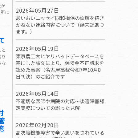
法が
2026年05月27日
務所に
あいおいニッセイ同和損保の誤解を招き
かねない連絡内容について（顛末記あり
ます。）
て
2026年05月19日
こと
東京農工大ヒヤリハットデータベースを
切り
基にした論文により、保険金不正請求を
さな
認めた事案（名古屋高裁令和7年10月8
日判決）のご紹介です
2026年05月14日
不適切な医師や病院の対応～後遺障害認
定実務についての誤った見解
対
管
2026年02月20日
施
高次脳機能障害で辛い思いをされている