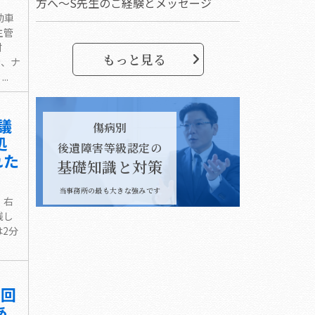
方へ～S先生のご経験とメッセージ
動車
主管
村
もっと見る
き、ナ
.
議
傷病別
処
後遺障害等級認定の
れた
基礎知識と対策
当事務所の最も大きな強みです
、右
残し
2分
る回
あ