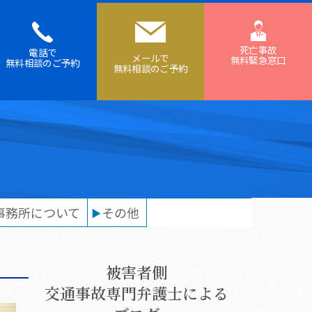
死亡事故
電話で
メールで
無料緊急窓口
無料相談の
ご予約
無料相談の
ご予約
事務所について
その他
被害者側
交通事故専門弁護士による