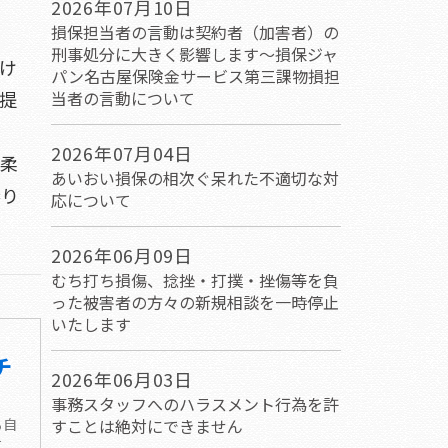
2026年07月10日
損保担当者の言動は契約者（加害者）の
刑事処分に大きく影響します～損保ジャ
け
パン名古屋保険金サービス第三課物損担
提
当者の言動について
2026年07月04日
・柔
あいおい損保の相次ぐ呆れた不適切な対
参り
応について
2026年06月09日
むち打ち損傷、捻挫・打撲・挫傷等を負
った被害者の方々の新規相談を一時停止
いたします
チ
2026年06月03日
事務スタッフへのハラスメント行為を許
る自
すことは絶対にできません
て