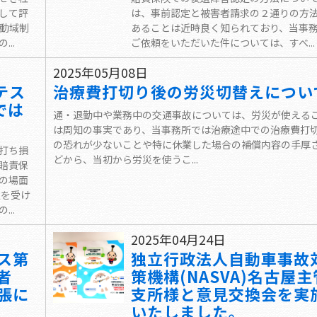
して評
は、事前認定と被害者請求の２通りの方
可動域制
あることは近時良く知られており、当事
..
ご依頼をいただいた件については、すべ...
2025年05月08日
テス
治療費打切り後の労災切替えについ
では
通・退勤中や業務中の交通事故については、労災が使える
は周知の事実であり、当事務所では治療途中での治療費打
の恐れが少ないことや特に休業した場合の補償内容の手厚
打ち損
どから、当初から労災を使うこ...
賠責保
の場面
定を受け
..
2025年04月24日
ス第
独立行政法人自動車事故
者
策機構(NASVA)名古屋主
張に
支所様と意見交換会を実
いたしました。