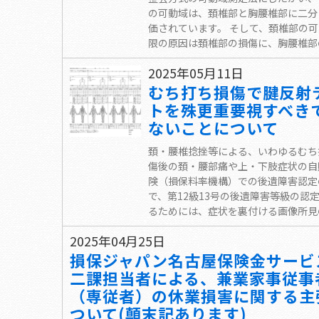
の可動域は、頚椎部と胸腰椎部に二分
価されています。 そして、頚椎部の
限の原因は頚椎部の損傷に、胸腰椎部の.
2025年05月11日
むち打ち損傷で腱反射
トを殊更重要視すべき
ないことについて
頚・腰椎捻挫等による、いわゆるむち
傷後の頚・腰部痛や上・下肢症状の自
険（損保料率機構）での後遺障害認定
で、第12級13号の後遺障害等級の認
るためには、症状を裏付ける画像所見の.
2025年04月25日
損保ジャパン名古屋保険金サービ
二課担当者による、兼業家事従事
（専従者）の休業損害に関する主
ついて(顛末記あります)