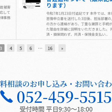
ります）
故被害
応して
令和7年1月23日付追記です 本件では、本
律事務
苦情申立書を送付した3日後、担当部署の
の方から連絡があり、丁重な謝罪と手続
た理由を詳細に説明をいただきました。 
済・損保問わず、共済・保険金支払い...
3
4
5
6
…
16
»
料相談のお申し込み・お問い合
052-459-5515
受付時間 平日9:30〜18:00