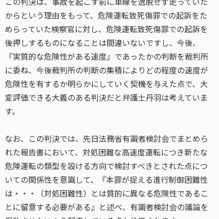
この判決は、事故を起こす前に車線を逸脱せず走っていた
からという理由をもって、危険運転致死傷罪での起訴をた
めらっていた検察官に対し、危険運転致死傷罪での起訴を
後押しするものになることは間違いないですし、今後、
『実質的な危険性がある速度』であったかの判断を裁判所
に委ね、今後裁判所の判断の集積によりどの程度の速度が
危険性を有するか明らかにしていく契機を与えた点で、大
変評価できる大義のある判決だと弁護士丹羽は考えていま
す。
なお、この判決では、先日法務省有識者検討会でまとめら
れた報告書において、対処困難な高速度運転につき新たな
危険運転の類型を設ける方向で検討すべきとされた点につ
いての関係性を意識して、『本罪が捉える進行制御困難性
は・・・（対処困難性）とは質的に異なる危険性であるこ
とに留意する必要がある』と述べ、有識者検討会の議論を