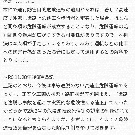
否定しました。
本件で通行妨害目的危険運転の適用があれば、著しい高速
度で運転し進路上の他車や歩行者と衝突した場合、ほとん
ど同条項の危険運転が成立することになり、危険運転の処
罰範囲の適用が広がりすぎる可能性がありますので、本判
決は本条項が予定しているとおり、あおり運転などの他車
への妨害行為があった場合に限定して適用するとの解釈を
とりました。
～R6.11.28午後8時追記
上記のとおり、今後は車線逸脱のない高速度危険運転であ
っても、速度や車両の状態・路面状況等を踏まえ、『進路
を逸脱し事故を起こす実質的な危険性ある速度」であった
かどうかで2条2号の危険運転致死傷罪の認定の判断される
ことになると考えられますが、参考までにこれまでの危険
運転致死傷罪を否定した類似判例を挙げておきます。