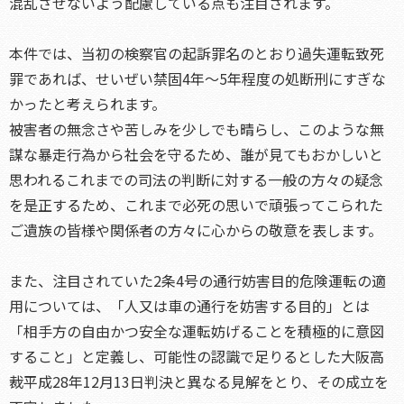
混乱させないよう配慮している点も注目されます。
本件では、当初の検察官の起訴罪名のとおり過失運転致死
罪であれば、せいぜい禁固4年～5年程度の処断刑にすぎな
かったと考えられます。
被害者の無念さや苦しみを少しでも晴らし、このような無
謀な暴走行為から社会を守るため、誰が見てもおかしいと
思われるこれまでの司法の判断に対する一般の方々の疑念
を是正するため、これまで必死の思いで頑張ってこられた
ご遺族の皆様や関係者の方々に心からの敬意を表します。
また、注目されていた2条4号の通行妨害目的危険運転の適
用については、「人又は車の通行を妨害する目的」とは
「相手方の自由かつ安全な運転妨げることを積極的に意図
すること」と定義し、可能性の認識で足りるとした大阪高
裁平成28年12月13日判決と異なる見解をとり、その成立を