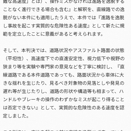
難な高速度」とは）、操作ミスがなければ進路を逸脱する
ことなく進行できる場合も含む』と解釈を、直線路での逸
脱がない本件にも適用したうえで、本件では『進路を逸脱
し事故を起こす実質的な危険性ある速度』として新たに規
範を定立したことに意義があると考えられます。
そして、本判決では、道路状況やアスファルト路面の状態
（平坦性）、高速度下での直進安定性、視力低下や視野の
狭まり等を実験や専門家の意見などを丁寧に検討し、『直
線道路である本件道路であっても、路面状況から車体に大
きな揺れを生じたり、見るべき対象物の見落としや発見の
遅れ等が生じたりし、道路の形状や構造等も相まって、ハ
ンドルやブレーキの操作のわずかなミスが起こり得ること
は否定できない』として、実質的な危険性のある速度を認
定しました。