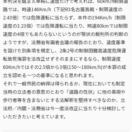
本判決を踏まえ単純に速度だけで考えれば、60km/h制限道
路では、時速146Km/h（下記R3名古屋高裁・制限速度の
2.43倍）では危険運転に当たらず、本件の194Km/h（制限
速度の3.23倍）では危険運転に当たり、時速80kmでは制限
速度の4倍でもあたらないというのが現状の裁判所の判断の
ようですが、法務省有識者会議の報告のとおり、速度基準
を設けた別条項を規定し、2条2号の制御困難高速度危険運
転致死傷罪を法改正せずそのままにするなら、制限速度
60Km/hではその2.5倍から3倍(150～180km/h)が本罪の成
立を認める一つの基準になると思われます。
それで一般市民の納得は得られるか、現在においても制定
当時の立法者の意思のとおり「道路の性状」に他の車両や
歩行者等を含まないとする法解釈を堅持すべきなのか、立
法府／内閣・法務省は今一度法改正に当たり十分検討して
いただきたいと考えています。