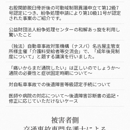
右股関節脱臼骨折後の可動域制限異議申立て第12級7
号認定につき、紛争処理申請により第10級11号が認定
された事案のご紹介です。
公益財団法人紛争処理センターの和解あっ旋を利用し
驚いたこと
（独法）自動車事故対策機構（ナスバ）名古屋主管支
所様主催「介護料受給者等交流会」で、「成年後見制
度について」と題する講演を行いました。
「痛いからまだ通院したい」は正しいのでしょうか～
通院の必要性と症状固定時期について～
対自転車事故での後遺障害等級認定手続について
医師や病院の対応について～後遺障害診断書の追記・
修正に応じていただけないケース
被害者側
交通事故専門弁護士による