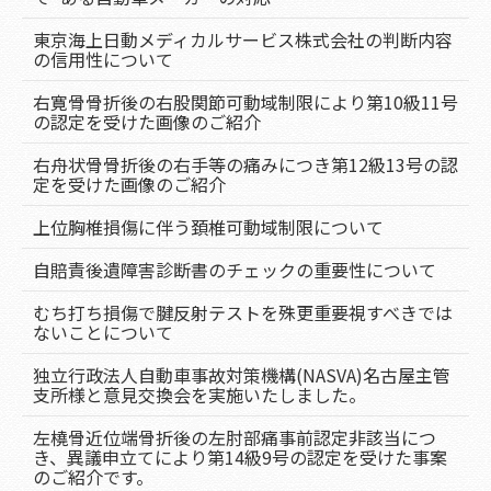
東京海上日動メディカルサービス株式会社の判断内容
の信用性について
右寛骨骨折後の右股関節可動域制限により第10級11号
の認定を受けた画像のご紹介
右舟状骨骨折後の右手等の痛みにつき第12級13号の認
定を受けた画像のご紹介
上位胸椎損傷に伴う頚椎可動域制限について
自賠責後遺障害診断書のチェックの重要性について
むち打ち損傷で腱反射テストを殊更重要視すべきでは
ないことについて
独立行政法人自動車事故対策機構(NASVA)名古屋主管
支所様と意見交換会を実施いたしました。
左橈骨近位端骨折後の左肘部痛事前認定非該当につ
き、異議申立てにより第14級9号の認定を受けた事案
のご紹介です。