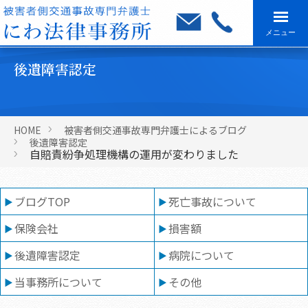
メニュー
後遺障害認定
HOME
被害者側交通事故専門弁護士によるブログ
後遺障害認定
自賠責紛争処理機構の運用が変わりました
ブログTOP
死亡事故について
保険会社
損害額
後遺障害認定
病院について
当事務所について
その他