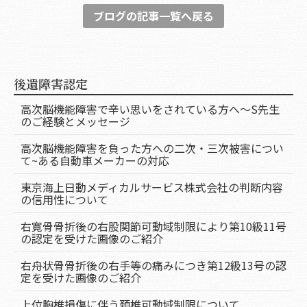
ブログの記事一覧へ戻る
後遺障害認定
高次脳機能障害で辛い思いをされている方へ～S先生
のご経験とメッセージ
高次脳機能障害を負った方への二次・三次被害につい
て~ある自動車メーカーの対応
東京海上日動メディカルサービス株式会社の判断内容
の信用性について
右寛骨骨折後の右股関節可動域制限により第10級11号
の認定を受けた画像のご紹介
右舟状骨骨折後の右手等の痛みにつき第12級13号の認
定を受けた画像のご紹介
上位胸椎損傷に伴う頚椎可動域制限について