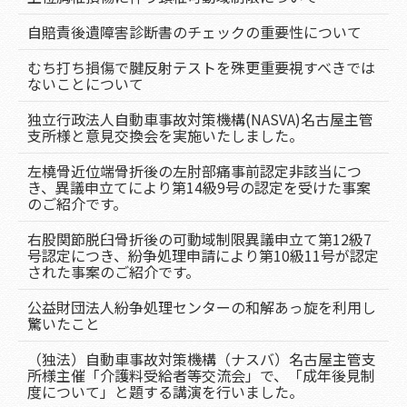
自賠責後遺障害診断書のチェックの重要性について
むち打ち損傷で腱反射テストを殊更重要視すべきでは
ないことについて
独立行政法人自動車事故対策機構(NASVA)名古屋主管
支所様と意見交換会を実施いたしました。
左橈骨近位端骨折後の左肘部痛事前認定非該当につ
き、異議申立てにより第14級9号の認定を受けた事案
のご紹介です。
右股関節脱臼骨折後の可動域制限異議申立て第12級7
号認定につき、紛争処理申請により第10級11号が認定
された事案のご紹介です。
公益財団法人紛争処理センターの和解あっ旋を利用し
驚いたこと
（独法）自動車事故対策機構（ナスバ）名古屋主管支
所様主催「介護料受給者等交流会」で、「成年後見制
度について」と題する講演を行いました。