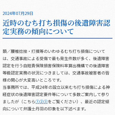
2024年07月29日
近時のむち打ち損傷の後遺障害認
定実務の傾向について
頚／腰椎捻挫・打撲等のいわゆるむち打ち損傷について
は、交通事故による受傷で最も発生件数が多く、後遺障害
認定を行う自賠責保険損害保険料率算出機構での後遺障害
等級認定実務の状況につきましては、交通事故被害者の皆
様の関心が大変高いところです。
当事務所では、平成24年の設立以来むち打ち損傷による神
経症状の後遺障害認定要件等について多数ご案内して参り
ましたが（こちら
①
②
③
をご覧ください）、最近の認定傾
向について弁護士丹羽の印象を以下述べます。