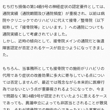
むち打ち損傷の第14級9号の神経症状の認定要件としては、
通院実績（通院期間及び通院頻度）が重視され、以前は病
院やクリニックでのリハビリに代えて接骨／整骨院（以下
総称して「接骨院等」といいます。）への通院についても
通院実績として考慮されていました。
しかし、近時の傾向として、接骨院メインの通院だと後遺
障害認定が否定されるケースが目立つようになってきまし
た。
もちろん、当事務所としても接骨院での施術がリハビリの
代用であり症状の改善効果に多大に寄与している点につい
ては否定しませんが、最近では残念ながら本来的に医療行
為ではないという点が重要視されるようになってか、今ま
で問題なく第14級9号が認定されていたように思えるケース
であっても、異議申立によっても非該当とされることが散見
され、それが接骨院での施術中心であったという事案がみ