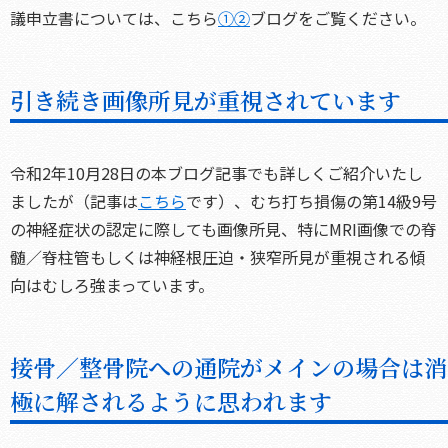
議申立書については、こちら
①
②
ブログをご覧ください。
引き続き画像所見が重視されています
令和2年10月28日の本ブログ記事でも詳しくご紹介いたし
ましたが（記事は
こちら
です）、むち打ち損傷の第14級9号
の神経症状の認定に際しても画像所見、特にMRI画像での脊
髄／脊柱管もしくは神経根圧迫・狭窄所見が重視される傾
向はむしろ強まっています。
接骨／整骨院への通院がメインの場合は消
極に解されるように思われます