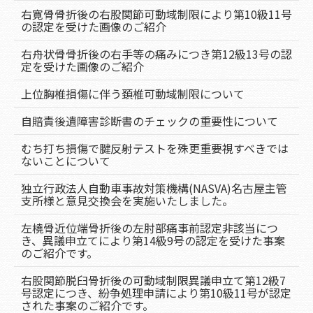
右寛骨骨折後の右股関節可動域制限により第10級11号
の認定を受けた画像のご紹介
右舟状骨骨折後の右手等の痛みにつき第12級13号の認
定を受けた画像のご紹介
上位胸椎損傷に伴う頚椎可動域制限について
自賠責後遺障害診断書のチェックの重要性について
むち打ち損傷で腱反射テストを殊更重要視すべきでは
ないことについて
独立行政法人自動車事故対策機構(NASVA)名古屋主管
支所様と意見交換会を実施いたしました。
左橈骨近位端骨折後の左肘部痛事前認定非該当につ
き、異議申立てにより第14級9号の認定を受けた事案
のご紹介です。
右股関節脱臼骨折後の可動域制限異議申立て第12級7
号認定につき、紛争処理申請により第10級11号が認定
された事案のご紹介です。