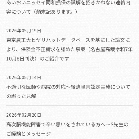
あいおいニッセイ同和損保の誤解を招きかねない連絡内
容について（顛末記あります。）
2026年05月19日
東京農工大ヒヤリハットデータベースを基にした論文に
より、保険金不正請求を認めた事案（名古屋高裁令和7年
10月8日判決）のご紹介です
2026年05月14日
不適切な医師や病院の対応～後遺障害認定実務について
の誤った見解
2026年02月20日
高次脳機能障害で辛い思いをされている方へ～S先生の
ご経験とメッセージ