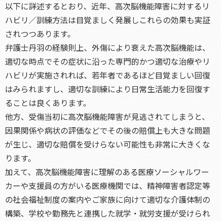
以下に詳述するとおり、近年、高次脳機能障害に対するリ
ハビリ／訓練方法は目覚ましく発展しこれらの効果も実証
されつつあります。
弁護士丹羽の経験則上、外傷により衰えた高次脳機能は、
適切な時点でその症状に沿った専門的かつ適切な治療やリ
ハビリが実施されれば、若年者であるほど目覚ましい回復
はみられますし、適切な訓練により日常生活能力を回復す
ることは良くあります。
他方、受傷当初に高次脳機能障害が見逃されてしまうと、
因果関係や病状の評価などでその後の賠償上も大きな問題
が生じ、適切な賠償を受けらない可能性も非常に大きくな
ります。
加えて、高次脳機能障害に理解のある医療ソーシャルワー
カーや支援員の方がいる医療機関では、精神障害者認定等
の社会福祉制度の案内やご家族に向けて適切な介護体制の
構築、学校や勤務先と連携した就学・就労支援が受けられ