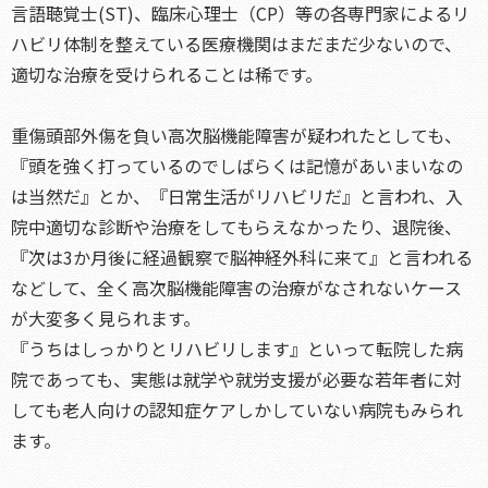
言語聴覚士(ST)、臨床心理士（CP）等の各専門家によるリ
ハビリ体制を整えている医療機関はまだまだ少ないので、
適切な治療を受けられることは稀です。
重傷頭部外傷を負い高次脳機能障害が疑われたとしても、
『頭を強く打っているのでしばらくは記憶があいまいなの
は当然だ』とか、『日常生活がリハビリだ』と言われ、入
院中適切な診断や治療をしてもらえなかったり、退院後、
『次は3か月後に経過観察で脳神経外科に来て』と言われる
などして、全く高次脳機能障害の治療がなされないケース
が大変多く見られます。
『うちはしっかりとリハビリします』といって転院した病
院であっても、実態は就学や就労支援が必要な若年者に対
しても老人向けの認知症ケアしかしていない病院もみられ
ます。