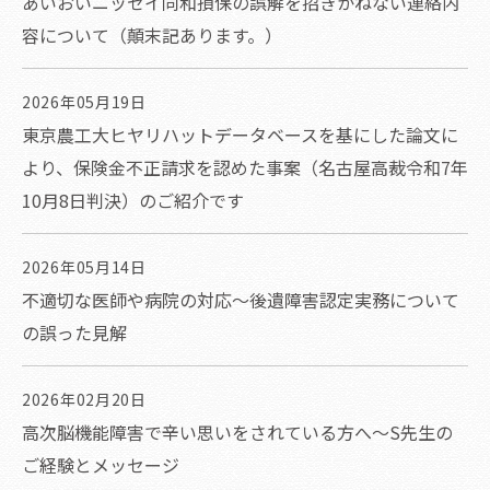
あいおいニッセイ同和損保の誤解を招きかねない連絡内
容について（顛末記あります。）
2026年05月19日
東京農工大ヒヤリハットデータベースを基にした論文に
より、保険金不正請求を認めた事案（名古屋高裁令和7年
10月8日判決）のご紹介です
2026年05月14日
不適切な医師や病院の対応～後遺障害認定実務について
の誤った見解
2026年02月20日
高次脳機能障害で辛い思いをされている方へ～S先生の
ご経験とメッセージ