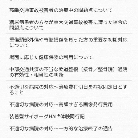
高齢交通事故被害者の治療中の問題点について
糖尿病患者の方々が重大交通事故被害に遭った場合の
問題点について
重傷頭部外傷や脊髄損傷を負った方の重要な初期対応
について
場面に応じた健康保険の利用について
中部交通共済の不当な柔道整復（接骨／整骨院）通院
の有効性・相当性の判断
不適切な病院の対応～治療費打切日を症状固定日とす
ること
不適切な病院の対応～高額すぎる画像発行費用
装着型サイボーグHAL®体験同行記
不適切な病院の対応～一方的な治療終了の通告