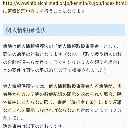
http://wwwinfo.aichi.med.or.jp/kenmin/kujou/index.htm
に苦情処理申立て
を行うことになります。
個人情報保護法
病院は個人情報保護法の「個人情報取扱事業者」として、
同法の適用の対象となります（なお、「取り扱う個人の数
の合計が過去６か月で１日でも５０００人を超える場合」
との要件は同法の平成27年改正で撤廃されました）。
個人情報保護法では、
個人情報取扱事業者たる病院が、患
者等からカルテ等の診療記録の開示を求められた場合、除
外事由にあたらない限り、書面（施行令６条）により遅滞
なくこれを開示しなければならない
と定めています（２５
条１項）。
除外事由は以下のとおりです。