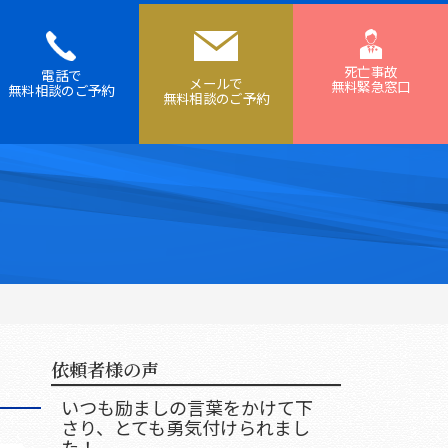
死亡事故
電話で
メールで
無料緊急窓口
無料相談の
ご予約
無料相談の
ご予約
依頼者様の声
いつも励ましの言葉をかけて下
さり、とても勇気付けられまし
た！