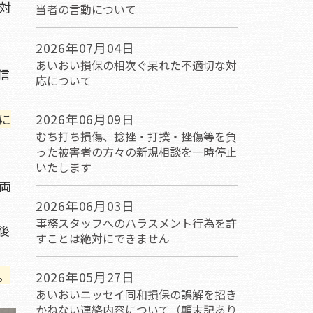
対
当者の言動について
2026年07月04日
あいおい損保の相次ぐ呆れた不適切な対
信
応について
に
2026年06月09日
むち打ち損傷、捻挫・打撲・挫傷等を負
った被害者の方々の新規相談を一時停止
いたします
両
2026年06月03日
事務スタッフへのハラスメント行為を許
後
すことは絶対にできません
。
2026年05月27日
あいおいニッセイ同和損保の誤解を招き
かねない連絡内容について（顛末記あり