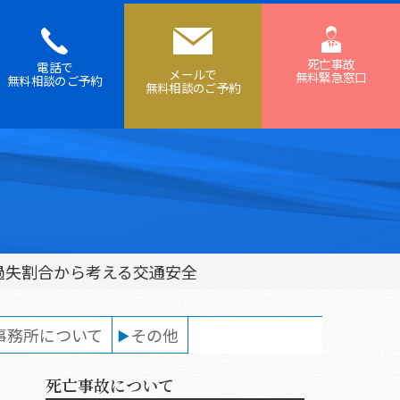
死亡事故
電話で
メールで
無料緊急窓口
無料相談の
ご予約
無料相談の
ご予約
過失割合から考える交通安全
事務所について
その他
死亡事故について