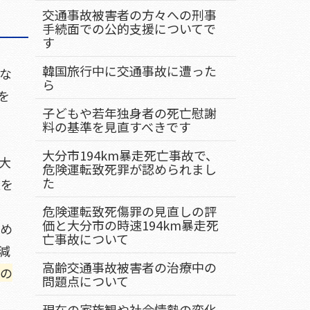
交通事故被害者の方々への刑事
手続面での公的支援についてで
す
韓国旅行中に交通事故に遭った
にな
ら
を
子どもや若年独身者の死亡慰謝
料の基準を見直すべきです
大分市194km暴走死亡事故で、
大
危険運転致死罪が認められまし
た
意を
危険運転致死傷罪の見直しの評
価と大分市の時速194km暴走死
ため
亡事故について
減
高齢交通事故被害者の治療中の
の
問題点について
現在の家族観や社会情勢の変化