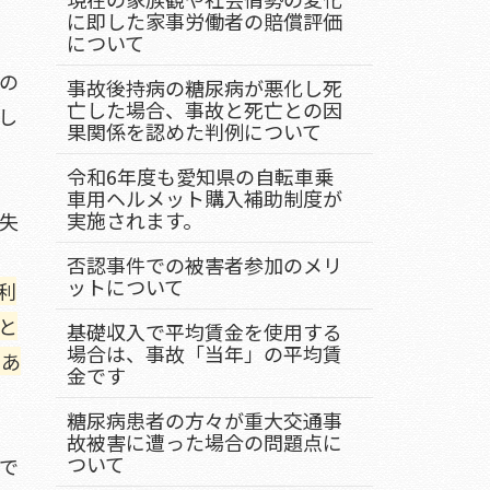
に即した家事労働者の賠償評価
について
の
事故後持病の糖尿病が悪化し死
亡した場合、事故と死亡との因
し
果関係を認めた判例について
令和6年度も愛知県の自転車乗
車用ヘルメット購入補助制度が
実施されます。
失
否認事件での被害者参加のメリ
ットについて
利
と
基礎収入で平均賃金を使用する
場合は、事故「当年」の平均賃
であ
金です
糖尿病患者の方々が重大交通事
故被害に遭った場合の問題点に
ついて
で