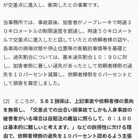
が交差点に進入し、衝突したとの事案です。
当事務所では、事故直後、加害者がノーブレーキで時速３
０キロメートルの制限速度を超過し、時速５０キロメート
ルで交差点に進入したと話していたとの依頼者様の話や、
各車両の損傷状態や停止位置等の客観的事情等を基礎と
し、過失割合については、基本過失割合１０：９０に対
し、加害者側に著しい過失があったとして依頼者様側の過
失を１０パーセント減算し、依頼者様側を０パーセントと
して損害を算定しました。
(2) ところが、
ＳＢＩ損保は、上記事実や依頼者様の意向
を無視し、「交差点での出合い頭事故でしかも人身事故の
被害者がいる場合は自賠法の趣旨に照らして、０：１００
は基本的に難しいと考えます。」などの説得性に欠ける理
由で、依頼者様側の過失を１０パーセント認めるよう主張