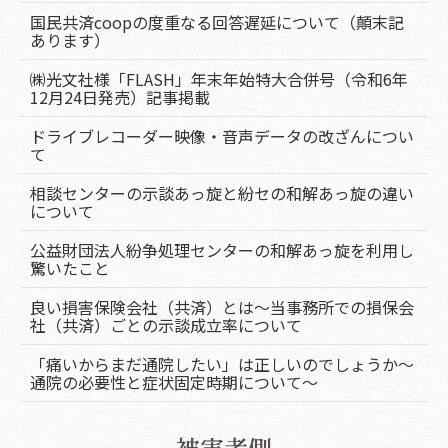
国民共済coopの度重なる回答遅延について（顛末記
あります）
㈱光文社様「FLASH」年末年始特大合併号（令和6年
12月24日発売）記事掲載
ドライブレコーダー映像・音声データの改ざんについ
て
相談センターの示談あっ旋と紛セの和解あっ旋の違い
について
公益財団法人紛争処理センターの和解あっ旋を利用し
驚いたこと
良い損害保険会社（共済）とは～当事務所での損保会
社（共済）ごとの示談成立率について
「痛いからまだ通院したい」は正しいのでしょうか～
通院の必要性と症状固定時期について～
被害者側