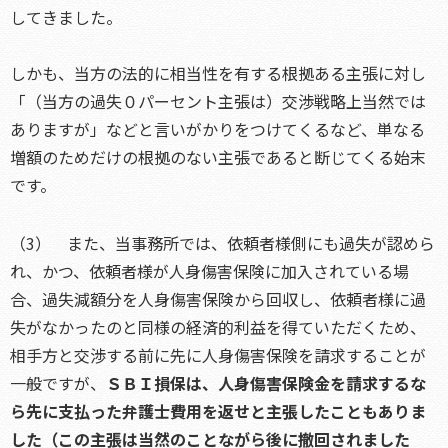
してきました。
しかも、当方の法的に相当性を有する根拠ある主張に対し
「（当方の過失０パーセント主張は）交渉戦略上当然では
ありますが」などと言いがかりをつけてくるなど、単なる
増額のためだけの根拠のない主張であると断じてくる始末
です。
（3） また、当事務所では、依頼者様側にも過失が認めら
れ、かつ、依頼者様が人身傷害保険に加入されている場
合、過失減額分を人身傷害保険から回収し、依頼者様に過
失がなかったのと同様の経済的利益を得ていただくため、
相手方と交渉する前に先に人身傷害保険を請求することが
一般ですが、
ＳＢＩ損保は、人身傷害保険金を請求するな
ら先に支払った弁護士費用を返せと主張したこともありま
した（この主張は当然のことながら後に撤回されました