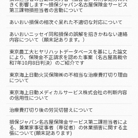
きく影響します～損保ジャパン名古屋保険金サービス
第三課物損担当者の言動について
あいおい損保の相次ぐ呆れた不適切な対応について
あいおいニッセイ同和損保の誤解を招きかねない連絡
内容について（顛末記あります。）
東京農工大ヒヤリハットデータベースを基にした論文
により、保険金不正請求を認めた事案（名古屋高裁令
和7年10月8日判決）のご紹介です
東京海上日動火災保険㈱の不相当な治療費打切り理由
について
東京海上日動メディカルサービス株式会社の判断内容
の信用性について
治療費打切り後の労災切替えについて
損保ジャパン名古屋保険金サービス第二課担当者によ
る、兼業家事従事者（専従者）の休業損害に関する主
張について(顛末記あります)