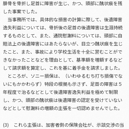
腓骨を骨折し足首に障害が生じ、かつ、頭部に醜状痕を残
した事案でした。
当事務所では、具体的な損害の計算に際して、後遺障害
逸失利益については、骨折後の足首の後遺障害は生涯持続
するものとして、また、通院慰謝料については、頭部に自
賠法上の後遺障害にはあたらないが、目立つ醜状痕を生じ
たこと、また、事故により学校生活を十全に営むことがで
きなかったことなどを理由として、基準額を増額するなど
して請求額を算定し、これを基に着手金を請求しました。
ところが、ソニー損保は、（いわゆるむち打ち損傷でな
いにもかかわらず）特段の根拠も示さず、足首の障害は５
年程度で治るなどとして後遺障害逸失利益を極めて制限
し、かつ、頭部の醜状痕は後遺障害の認定を受けていない
などとして慰謝料の増額の主張を一切認めませんでした。
(3) これら主張は、加害者側の保険会社が、示談交渉の当