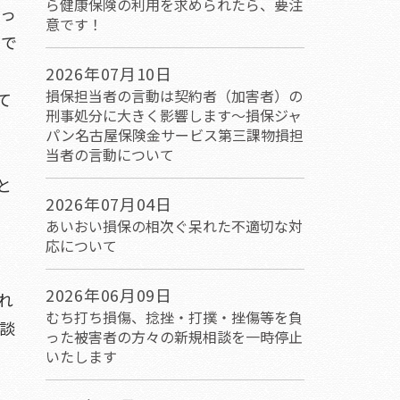
ら健康保険の利用を求められたら、要注
なっ
意です！
象で
2026年07月10日
損保担当者の言動は契約者（加害者）の
て
刑事処分に大きく影響します～損保ジャ
パン名古屋保険金サービス第三課物損担
当者の言動について
と
2026年07月04日
あいおい損保の相次ぐ呆れた不適切な対
応について
2026年06月09日
れ
むち打ち損傷、捻挫・打撲・挫傷等を負
談
った被害者の方々の新規相談を一時停止
いたします