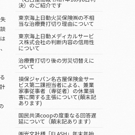
決）のご紹介です
東京海上日動火災保険㈱の不相
過失
当な治療費打切り理由について
示談
東京海上日動メディカルサービ
社は
ス株式会社の判断内容の信用性
は、
について
治療費打切り後の労災切替えに
ついて
る
損保ジャパン名古屋保険金サー
ビス第二課担当者による、兼業
計
家事従事者（専従者）の休業損
害に関する主張について(顛末記
あります)
の
国民共済coopの度重なる回答遅
延について（顛末記あります）
㈱光文社様「FLASH」年末年始