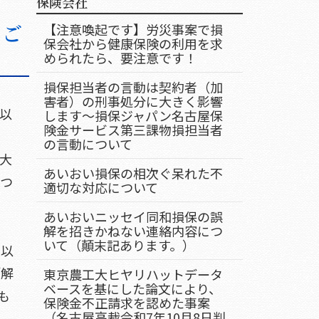
保険会社
）ご
【注意喚起です】労災事案で損
保会社から健康保険の利用を求
められたら、要注意です！
損保担当者の言動は契約者（加
害者）の刑事処分に大きく影響
以
します～損保ジャパン名古屋保
険金サービス第三課物損担当者
の言動について
大
あいおい損保の相次ぐ呆れた不
かつ
適切な対応について
あいおいニッセイ同和損保の誤
解を招きかねない連絡内容につ
いて（顛末記あります。）
立以
「解
東京農工大ヒヤリハットデータ
ベースを基にした論文により、
も
保険金不正請求を認めた事案
（名古屋高裁令和7年10月8日判