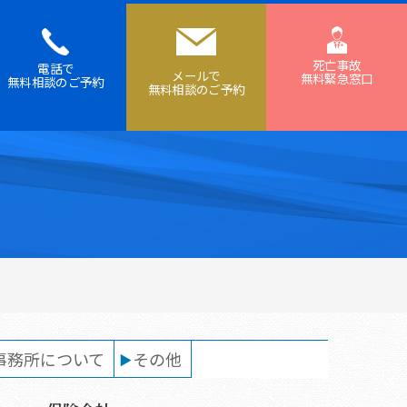
死亡事故
電話で
メールで
無料緊急窓口
無料相談の
ご予約
無料相談の
ご予約
事務所について
その他