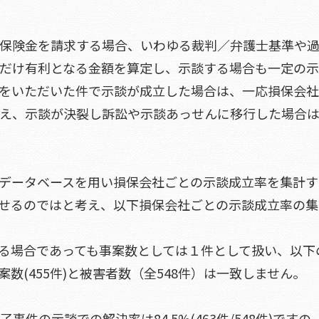
保険金を請求する場合、いわゆる裁判／弁護士基準や
だけ有利となる金額を算定し、示談する場合も一定の
をいただいた件で示談が成立した場合は、一応損保会
え、示談が決裂し訴訟や示談あっせんに移行した場合
データベースを用い損保会社ごとの示談成立率を集計す
せるのではと考え、以下損保会社ごとの示談成立率の集
る場合であっても事案数としては１件として扱い、以下
数(455件)と被害者数（全548件）は一致しません。
件の示談での解決率は84.5%(463件/548件)ですの