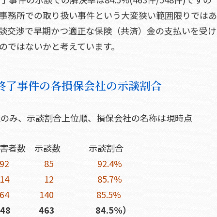
事務所での取り扱い事件という大変狭い範囲限りでは
示談交渉で早期かつ適正な保険（共済）金の支払いを受け
のではないかと考えています。
終了事件の各損保会社の示談割合
社のみ、示談割合上位順、損保会社の名称は現時点
数 示談割合
92 85 92.4%
14 12 85.7%
164 140 85.5%
 463 84.5%）