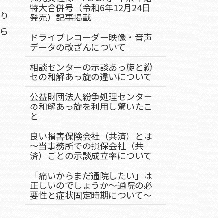
特大合併号（令和6年12月24日
あり
発売）記事掲載
ら
ドライブレコーダー映像・音声
データの改ざんについて
相談センターの示談あっ旋と紛
セの和解あっ旋の違いについて
公益財団法人紛争処理センター
の和解あっ旋を利用し驚いたこ
と
良い損害保険会社（共済）とは
～当事務所での損保会社（共
済）ごとの示談成立率について
「痛いからまだ通院したい」は
正しいのでしょうか～通院の必
要性と症状固定時期について～