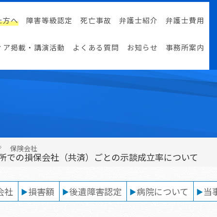
た方へ
障害等級認定
死亡事故
弁護士紹介
弁護士費用
ィア掲載・講演活動
よくある質問
お知らせ
事務所案内
保険会社
所での損保会社（共済）ごとの示談成立率について
会社
損害額
後遺障害認定
病院について
当