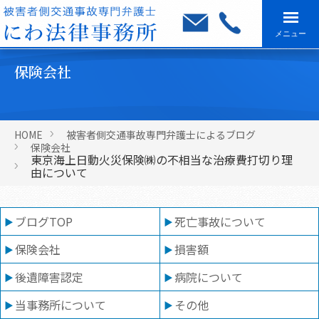
メニュー
保険会社
HOME
被害者側交通事故専門弁護士によるブログ
保険会社
東京海上日動火災保険㈱の不相当な治療費打切り理
由について
ブログTOP
死亡事故について
保険会社
損害額
後遺障害認定
病院について
当事務所について
その他