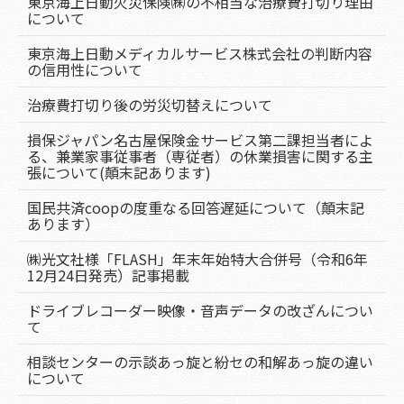
東京海上日動火災保険㈱の不相当な治療費打切り理由
について
東京海上日動メディカルサービス株式会社の判断内容
の信用性について
治療費打切り後の労災切替えについて
損保ジャパン名古屋保険金サービス第二課担当者によ
る、兼業家事従事者（専従者）の休業損害に関する主
張について(顛末記あります)
国民共済coopの度重なる回答遅延について（顛末記
あります）
㈱光文社様「FLASH」年末年始特大合併号（令和6年
12月24日発売）記事掲載
ドライブレコーダー映像・音声データの改ざんについ
て
相談センターの示談あっ旋と紛セの和解あっ旋の違い
について