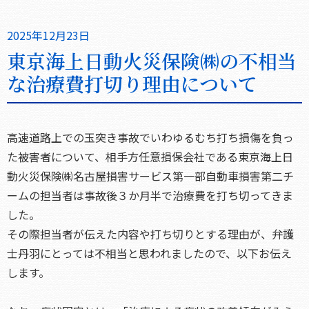
2025年12月23日
東京海上日動火災保険㈱の不相当
な治療費打切り理由について
高速道路上での玉突き事故でいわゆるむち打ち損傷を負っ
た被害者について、相手方任意損保会社である東京海上日
動火災保険㈱名古屋損害サービス第一部自動車損害第二チ
ームの担当者は事故後３か月半で治療費を打ち切ってきま
した。
その際担当者が伝えた内容や打ち切りとする理由が、弁護
士丹羽にとっては不相当と思われましたので、以下お伝え
します。