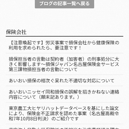
ブログの記事一覧へ戻る
保険会社
【注意喚起です】労災事案で損保会社から健康保険の
利用を求められたら、要注意です！
損保担当者の言動は契約者（加害者）の刑事処分に大
きく影響します～損保ジャパン名古屋保険金サービス
第三課物損担当者の言動について
あいおい損保の相次ぐ呆れた不適切な対応について
あいおいニッセイ同和損保の誤解を招きかねない連絡
内容について（顛末記あります。）
東京農工大ヒヤリハットデータベースを基にした論文
により、保険金不正請求を認めた事案（名古屋高裁令
和7年10月8日判決）のご紹介です