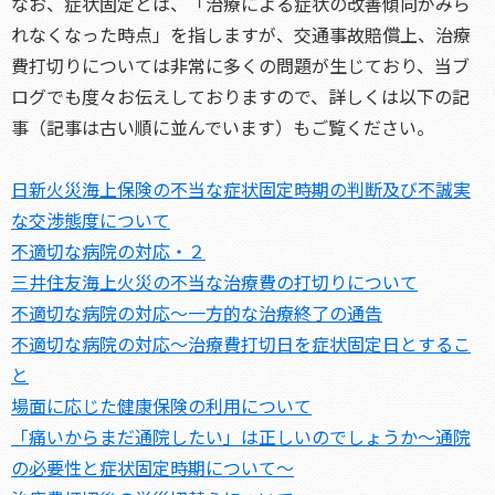
なお、症状固定とは、「治療による症状の改善傾向がみら
れなくなった時点」を指しますが、交通事故賠償上、治療
費打切りについては非常に多くの問題が生じており、当ブ
ログでも度々お伝えしておりますので、詳しくは以下の記
事（記事は古い順に並んでいます）もご覧ください。
日新火災海上保険の不当な症状固定時期の判断及び不誠実
な交渉態度について
不適切な病院の対応・２
三井住友海上火災の不当な治療費の打切りについて
不適切な病院の対応～一方的な治療終了の通告
不適切な病院の対応～治療費打切日を症状固定日とするこ
と
場面に応じた健康保険の利用について
「痛いからまだ通院したい」は正しいのでしょうか～通院
の必要性と症状固定時期について～