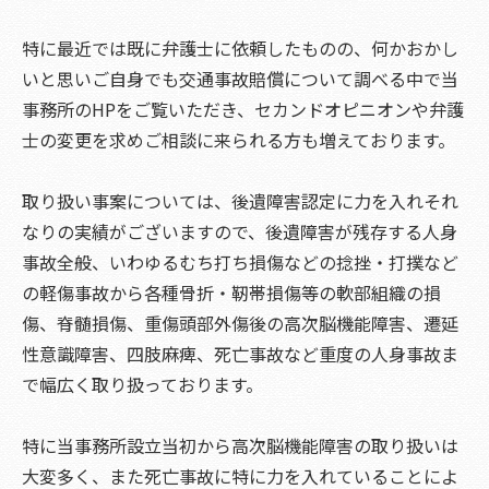
特に最近では既に弁護士に依頼したものの、何かおかし
いと思いご自身でも交通事故賠償について調べる中で当
事務所のHPをご覧いただき、セカンドオピニオンや弁護
士の変更を求めご相談に来られる方も増えております。
取り扱い事案については、後遺障害認定に力を入れそれ
なりの実績がございますので、後遺障害が残存する人身
事故全般、いわゆるむち打ち損傷などの捻挫・打撲など
の軽傷事故から各種骨折・靭帯損傷等の軟部組織の損
傷、脊髄損傷、重傷頭部外傷後の高次脳機能障害、遷延
性意識障害、四肢麻痺、死亡事故など重度の人身事故ま
で幅広く取り扱っております。
特に当事務所設立当初から高次脳機能障害の取り扱いは
大変多く、また死亡事故に特に力を入れていることによ