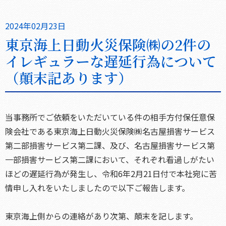
2024年02月23日
東京海上日動火災保険㈱の2件の
イレギュラーな遅延行為について
（顛末記あります）
当事務所でご依頼をいただいている件の相手方付保任意保
険会社である東京海上日動火災保険㈱名古屋損害サービス
第二部損害サービス第二課、及び、名古屋損害サービス第
一部損害サービス第二課において、それぞれ看過しがたい
ほどの遅延行為が発生し、令和6年2月21日付で本社宛に苦
情申し入れをいたしましたので以下ご報告します。
東京海上側からの連絡があり次第、顛末を記します。