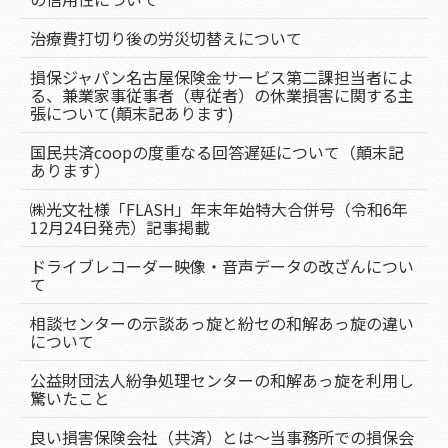
治療費打切り後の労災切替えについて
損保ジャパン名古屋保険金サービス第二課担当者によ
る、兼業家事従事者（専従者）の休業損害に関する主
張について(顛末記あります)
国民共済coopの度重なる回答遅延について（顛末記
あります）
㈱光文社様「FLASH」年末年始特大合併号（令和6年
12月24日発売）記事掲載
ドライブレコーダー映像・音声データの改ざんについ
て
相談センターの示談あっ旋と紛セの和解あっ旋の違い
について
公益財団法人紛争処理センターの和解あっ旋を利用し
驚いたこと
良い損害保険会社（共済）とは～当事務所での損保会