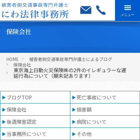
メニュー
保険会社
HOME
被害者側交通事故専門弁護士によるブログ
保険会社
東京海上日動火災保険㈱の2件のイレギュラーな遅
延行為について（顛末記あります）
ブログTOP
死亡事故について
保険会社
損害額
後遺障害認定
病院について
当事務所について
その他