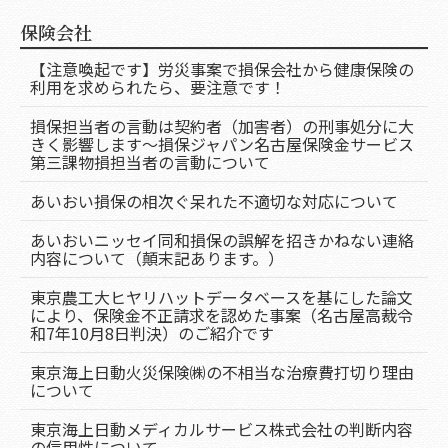
保険会社
【注意喚起です】労災事案で損保会社から健康保険の
利用を求められたら、要注意です！
損保担当者の言動は契約者（加害者）の刑事処分に大
きく影響します～損保ジャパン名古屋保険金サービス
第三課物損担当者の言動について
あいおい損保の相次ぐ呆れた不適切な対応について
あいおいニッセイ同和損保の誤解を招きかねない連絡
内容について（顛末記あります。）
東京農工大ヒヤリハットデータベースを基にした論文
により、保険金不正請求を認めた事案（名古屋高裁令
和7年10月8日判決）のご紹介です
東京海上日動火災保険㈱の不相当な治療費打切り理由
について
東京海上日動メディカルサービス株式会社の判断内容
の信用性について