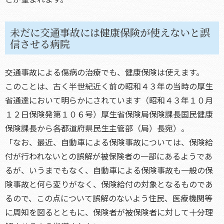
未だに交通事故には健康保険が使えないと誤
信させる病院
交通事故による傷病の治療でも、健康保険は使えます。
このことは、古く半世紀近く前の昭和４３年の当時の厚生
省通達において明らかにされています（昭和４３年１０月
１２日保険発第１０６号）厚生省保険局保険課長国民健康
保険課長から各都道府県民生主管部（局）長宛）。
「なお、最近、自動車による保険事故については、保険給
付が行われないとの誤解が被保険者の一部にあるようであ
るが、いうまでもなく、自動車による保険事故も一般の保
険事故と何ら変りがなく、保険給付の対象となるものであ
るので、この点について誤解のないよう住民、医療機関等
に周知を図るとともに、保険者が被保険者に対して十分理