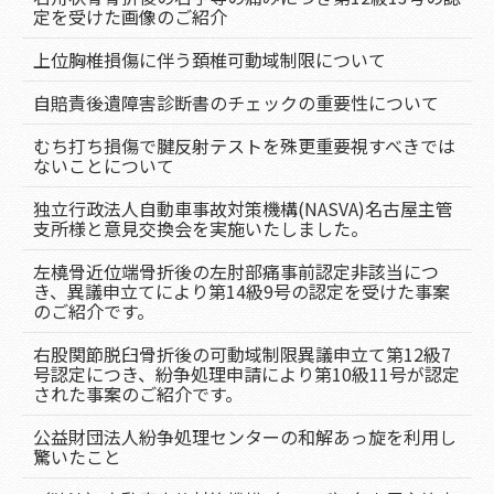
定を受けた画像のご紹介
上位胸椎損傷に伴う頚椎可動域制限について
自賠責後遺障害診断書のチェックの重要性について
むち打ち損傷で腱反射テストを殊更重要視すべきでは
ないことについて
独立行政法人自動車事故対策機構(NASVA)名古屋主管
支所様と意見交換会を実施いたしました。
左橈骨近位端骨折後の左肘部痛事前認定非該当につ
き、異議申立てにより第14級9号の認定を受けた事案
のご紹介です。
右股関節脱臼骨折後の可動域制限異議申立て第12級7
号認定につき、紛争処理申請により第10級11号が認定
された事案のご紹介です。
公益財団法人紛争処理センターの和解あっ旋を利用し
驚いたこと