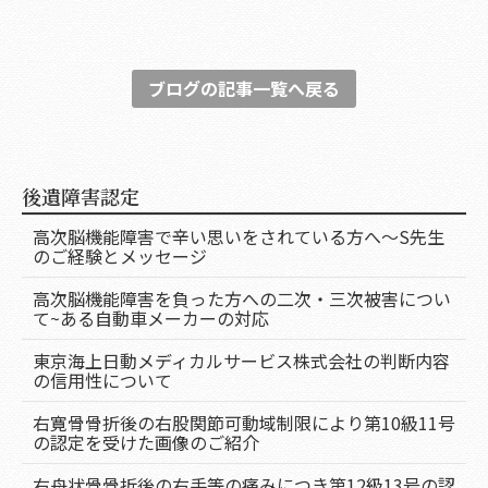
ブログの記事一覧へ戻る
後遺障害認定
高次脳機能障害で辛い思いをされている方へ～S先生
のご経験とメッセージ
高次脳機能障害を負った方への二次・三次被害につい
て~ある自動車メーカーの対応
東京海上日動メディカルサービス株式会社の判断内容
の信用性について
右寛骨骨折後の右股関節可動域制限により第10級11号
の認定を受けた画像のご紹介
右舟状骨骨折後の右手等の痛みにつき第12級13号の認