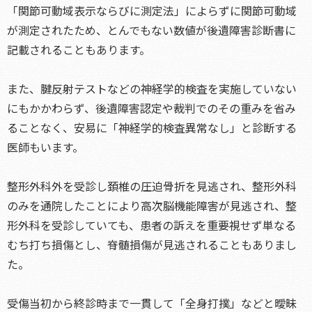
「関節可動域表示ならびに測定法」によらずに関節可動域
が測定されたため、とんでもない数値が後遺障害診断書に
記載されることもあります。
また、腱反射テストなどの神経学的検査を実施していない
にもかかわらず、後遺障害認定や裁判でのその重みを省み
ることなく、安易に「神経学的検査異常なし」と診断する
医師もいます。
整形外科外を受診し頚椎の圧迫骨折を見逃され、整形外科
のみを通院したことにより高次脳機能障害が見逃され、整
形外科を受診していても、患者の訴えを重要視せず単なる
むち打ち損傷とし、脊髄損傷が見逃されることもありまし
た。
受傷当初から終診時まで一貫して「全身打撲」などと曖昧