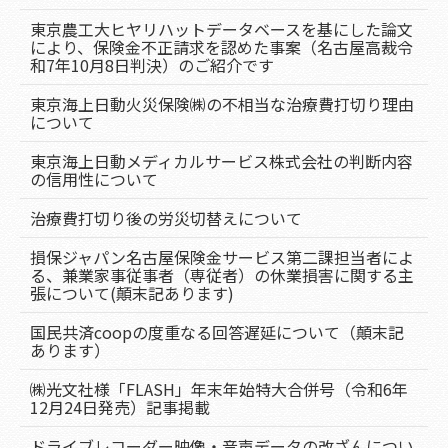
東京農工大ヒヤリハットデータベースを基にした論文
により、保険金不正請求を認めた事案（名古屋高裁令
和7年10月8日判決）のご紹介です
東京海上日動火災保険㈱の不相当な治療費打切り理由
について
東京海上日動メディカルサービス株式会社の判断内容
の信用性について
治療費打切り後の労災切替えについて
損保ジャパン名古屋保険金サービス第二課担当者によ
る、兼業家事従事者（専従者）の休業損害に関する主
張について(顛末記あります)
国民共済coopの度重なる回答遅延について（顛末記
あります）
㈱光文社様「FLASH」年末年始特大合併号（令和6年
12月24日発売）記事掲載
ドライブレコーダー映像・音声データの改ざんについ