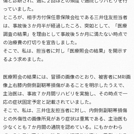
傷と診断され、週に２回ほどの頻度で通院しリハビリを行
っていました。
ところが、相手方付保任意保険会社である三井住友担当者
は、事故後３か月半が経過したころ、突如として、「医療
調査の結果」を理由として事故後５か月に満たない時点で
の治療費の打切りを宣告しました。
そこで、私は、担当者に対し「医療照会の結果」を開示す
るよう求めました。
医療照会の結果には、冒頭の画像のとおり、被害者にMRI画
像上右膝内側側副靭帯損傷があることを明示したうえで、
主治医は、事故７か月間リハビリを実施し、その時点で一
応の症状固定予定と記載されていました。
そこで、私は、三井住友担当者に対し、内側側副靭帯損傷
との外傷性の画像所見があり症状は重篤である、主治医も
少なくとも７か月間の通院を認めている。にもかかわら