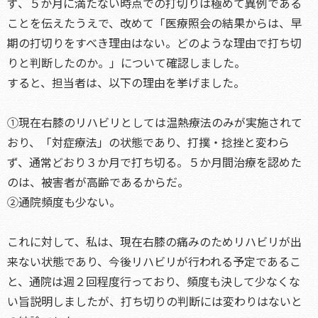
ず、５か月に満たない時点での打切りは極めて異例である
ことを伝えたうえで、改めて「医療照会の結果からは、早
期の打切りをすべき理由はない。どのような理由で打ち切
りと判断したのか。」について確認しました。
すると、担当者は、以下の理由を挙げました。
①現在右膝のリハビリとしては温熱療法のみが実施されて
おり、「対症療法」の状態であり、打撲・捻挫と変わら
ず、通常どおり３か月で打ち切る。５か月間治療を認めた
のは、被害者が高齢であるからだ。
②通院頻度も少ない。
これに対して、私は、現在右膝の痛みのためリハビリが出
来ない状態であり、今後リハビリが行われる予定であるこ
と、通院は週２回程度行っており、頻度も決して少なくな
い旨説明しましたが、打ち切りの判断には変わりはないと