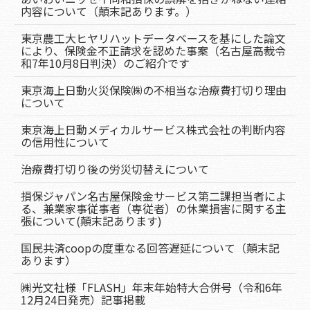
内容について（顛末記あります。）
東京農工大ヒヤリハットデータベースを基にした論文
により、保険金不正請求を認めた事案（名古屋高裁令
和7年10月8日判決）のご紹介です
東京海上日動火災保険㈱の不相当な治療費打切り理由
について
東京海上日動メディカルサービス株式会社の判断内容
の信用性について
治療費打切り後の労災切替えについて
損保ジャパン名古屋保険金サービス第二課担当者によ
る、兼業家事従事者（専従者）の休業損害に関する主
張について(顛末記あります)
国民共済coopの度重なる回答遅延について（顛末記
あります）
㈱光文社様「FLASH」年末年始特大合併号（令和6年
12月24日発売）記事掲載