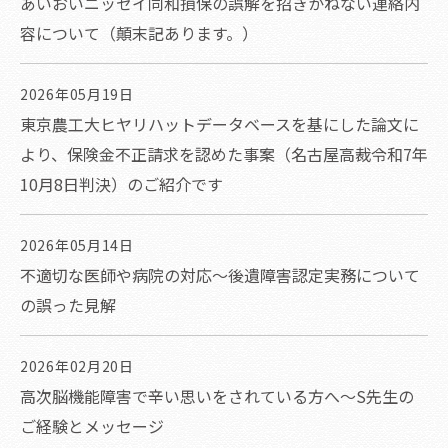
あいおいニッセイ同和損保の誤解を招きかねない連絡内
容について（顛末記あります。）
2026年05月19日
東京農工大ヒヤリハットデータベースを基にした論文に
より、保険金不正請求を認めた事案（名古屋高裁令和7年
10月8日判決）のご紹介です
2026年05月14日
不適切な医師や病院の対応～後遺障害認定実務について
の誤った見解
2026年02月20日
高次脳機能障害で辛い思いをされている方へ～S先生の
ご経験とメッセージ