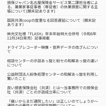
損保ジャパン名古屋保険金サービス第二課担当者によ
る、兼業家事従事者（専従者）の休業損害に関する主
張について(顛末記あります)
国民共済coopの度重なる回答遅延について（顛末記
あります）
㈱光文社様「FLASH」年末年始特大合併号（令和6年
12月24日発売）記事掲載
ドライブレコーダー映像・音声データの改ざんについ
て
相談センターの示談あっ旋と紛セの和解あっ旋の違い
について
公益財団法人紛争処理センターの和解あっ旋を利用し
驚いたこと
良い損害保険会社（共済）とは～当事務所での損保会
社（共済）ごとの示談成立率について
「痛いからまだ通院したい」は正しいのでしょうか～
通院の必要性と症状固定時期について～