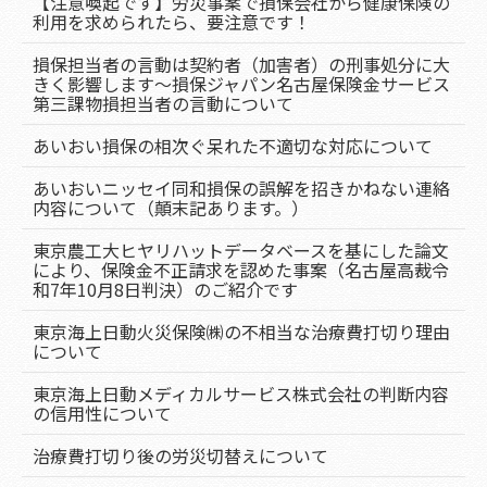
【注意喚起です】労災事案で損保会社から健康保険の
利用を求められたら、要注意です！
損保担当者の言動は契約者（加害者）の刑事処分に大
きく影響します～損保ジャパン名古屋保険金サービス
第三課物損担当者の言動について
あいおい損保の相次ぐ呆れた不適切な対応について
あいおいニッセイ同和損保の誤解を招きかねない連絡
内容について（顛末記あります。）
東京農工大ヒヤリハットデータベースを基にした論文
により、保険金不正請求を認めた事案（名古屋高裁令
和7年10月8日判決）のご紹介です
東京海上日動火災保険㈱の不相当な治療費打切り理由
について
東京海上日動メディカルサービス株式会社の判断内容
の信用性について
治療費打切り後の労災切替えについて