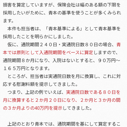
損害を算定していますが、保険会社は幅のある額の下限を
採用したいがために、青本の基準を使うことが多くみられ
ます。
本件も担当者は、「青本基準による」として青本基準を
採用したことを明らかにしました。
仮に、通院期間２４０日・実通院日数８０日の場合、
青
本では原則として入通院期間をベースに算定
しますので、
通院期間８か月になり、入院はないとすると、９０万円～
１６５万円となります。
ところが、担当者は実通院日数を月に換算し、これに対
応する慰謝料額を提示してきました。
つまり、上記の例でいえば、
実通院日数である８０日を
月に換算すると２か月２０日になり、２か月と３か月の間
の３か月よりの40万円を提示
してきました。
上記のとおり青本では、通院期間を基にして算定するこ