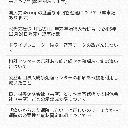
張について(顛末記あります)
国民共済coopの度重なる回答遅延について（顛末記
あります）
㈱光文社様「FLASH」年末年始特大合併号（令和6年
12月24日発売）記事掲載
ドライブレコーダー映像・音声データの改ざんについ
て
相談センターの示談あっ旋と紛セの和解あっ旋の違い
について
公益財団法人紛争処理センターの和解あっ旋を利用し
驚いたこと
良い損害保険会社（共済）とは～当事務所での損保会
社（共済）ごとの示談成立率について
「痛いからまだ通院したい」は正しいのでしょうか～
通院の必要性と症状固定時期について～