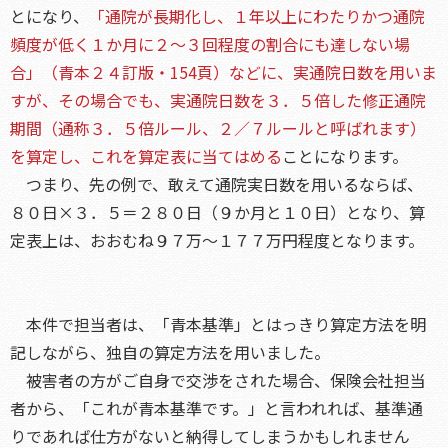
とになり、
「通院が長期化し、１年以上にわたりかつ通院
頻度が低く１か月に２～３回程度の割合にも達しない場
合」（青本２４訂版・154頁）などに、実通院日数を用いま
すが、その場合でも、実通院日数を３．５倍した修正通院
期間（通称３．５倍ルール、２／７ルールと呼ばれます）
を算定し、これを算定表に当てはめる
ことになります。
つまり、先の例で、敢えて通院実日数を用いるならば、
８０日×３．５＝２８０日（９か月と１０日）となり、算
定表上は、おおむね９７万～１７７万円程度となります。
本件で担当者は、「青本基準」とはっきり算定方法を明
記しながら、独自の算定方法を用いました。
被害者の方がご自身で交渉をされた場合、保険会社担当
者から、「これが青本基準です。」と言われれば、基準通
りであれば仕方がないと納得してしまうかもしれません