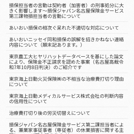
損保担当者の言動は契約者（加害者）の刑事処分に大
きく影響します～損保ジャパン名古屋保険金サービス
第三課物損担当者の言動について
あいおい損保の相次ぐ呆れた不適切な対応について
あいおいニッセイ同和損保の誤解を招きかねない連絡
内容について（顛末記あります。）
東京農工大ヒヤリハットデータベースを基にした論文
により、保険金不正請求を認めた事案（名古屋高裁令
和7年10月8日判決）のご紹介です
東京海上日動火災保険㈱の不相当な治療費打切り理由
について
東京海上日動メディカルサービス株式会社の判断内容
の信用性について
治療費打切り後の労災切替えについて
損保ジャパン名古屋保険金サービス第二課担当者によ
る、兼業家事従事者（専従者）の休業損害に関する主