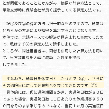
とが困難であることにかんがみ、簡易な計算方法として、
示談交渉時に保険会社が良く提示してくる算定方法です。
上記①及び②の算定方法は択一的なものですので、通常は
どちらかの方法により損害を算定することになります。
本件では、示談ベースでの解決が見込まれた事案でしたの
で、私はまず②の算定方法で請求しました。
ところが、同社担当者は、両者を併用した計算方法を用い
て、当方請求額を大幅に減額した対案を提示
してきました。
すなわち、通院日を休業日としたうえで（②）、さらに
その通院日に対して休業割合を乗じてきたのです（①）。
具体的には、仮に通院期間８か月、実通院日数が８０日
であった場合、実通院日数に１日あたりの休業損害９５０
０円をそのまま乗じるのではなく、当初１か月の実通院日