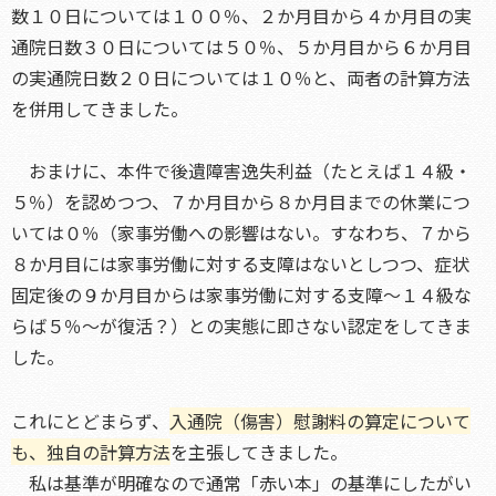
数１０日については１００％、２か月目から４か月目の実
通院日数３０日については５０％、５か月目から６か月目
の実通院日数２０日については１０％と、両者の計算方法
を併用してきました。
おまけに、本件で後遺障害逸失利益（たとえば１４級・
５％）を認めつつ、７か月目から８か月目までの休業につ
いては０％（家事労働への影響はない。すなわち、７から
８か月目には家事労働に対する支障はないとしつつ、症状
固定後の９か月目からは家事労働に対する支障～１４級な
らば５％～が復活？）との実態に即さない認定をしてきま
した。
これにとどまらず、
入通院（傷害）慰謝料の算定について
も、独自の計算方法
を主張してきました。
私は基準が明確なので通常「赤い本」の基準にしたがい