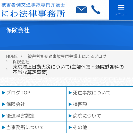
メニュー
保険会社
HOME
被害者側交通事故専門弁護士によるブログ
保険会社
東京海上日動火災について(主婦休損・通院慰謝料の
不当な算定事案)
ブログTOP
死亡事故について
保険会社
損害額
後遺障害認定
病院について
当事務所について
その他