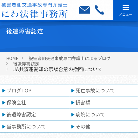
メニュー
後遺障害認定
HOME
被害者側交通事故専門弁護士によるブログ
後遺障害認定
JA共済連愛知の示談合意の撤回について
ブログTOP
死亡事故について
保険会社
損害額
後遺障害認定
病院について
当事務所について
その他