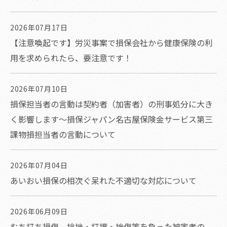
2026年07月17日
【注意喚起です】労災事案で損保会社から健康保険の利
用を求められたら、要注意です！
2026年07月10日
損保担当者の言動は契約者（加害者）の刑事処分に大き
く影響します～損保ジャパン名古屋保険金サービス第三
課物損担当者の言動について
2026年07月04日
あいおい損保の相次ぐ呆れた不適切な対応について
2026年06月09日
むち打ち損傷、捻挫・打撲・挫傷等を負った被害者の