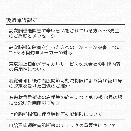
後遺障害認定
高次脳機能障害で辛い思いをされている方へ～S先生
のご経験とメッセージ
高次脳機能障害を負った方への二次・三次被害につい
て~ある自動車メーカーの対応
東京海上日動メディカルサービス株式会社の判断内容
の信用性について
右寛骨骨折後の右股関節可動域制限により第10級11号
の認定を受けた画像のご紹介
右舟状骨骨折後の右手等の痛みにつき第12級13号の認
定を受けた画像のご紹介
上位胸椎損傷に伴う頚椎可動域制限について
自賠責後遺障害診断書のチェックの重要性について