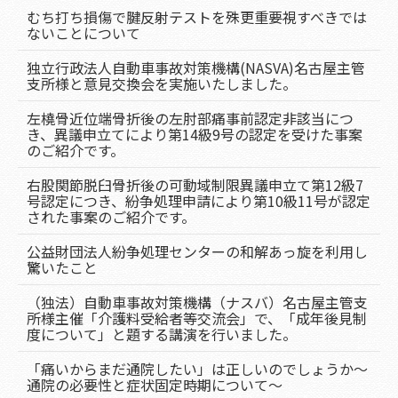
むち打ち損傷で腱反射テストを殊更重要視すべきでは
ないことについて
独立行政法人自動車事故対策機構(NASVA)名古屋主管
支所様と意見交換会を実施いたしました。
左橈骨近位端骨折後の左肘部痛事前認定非該当につ
き、異議申立てにより第14級9号の認定を受けた事案
のご紹介です。
右股関節脱臼骨折後の可動域制限異議申立て第12級7
号認定につき、紛争処理申請により第10級11号が認定
された事案のご紹介です。
公益財団法人紛争処理センターの和解あっ旋を利用し
驚いたこと
（独法）自動車事故対策機構（ナスバ）名古屋主管支
所様主催「介護料受給者等交流会」で、「成年後見制
度について」と題する講演を行いました。
「痛いからまだ通院したい」は正しいのでしょうか～
通院の必要性と症状固定時期について～