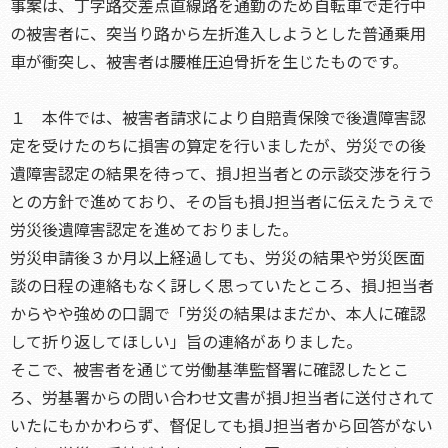
事案は、丁字路交差点直線路を通勤のため自転車で走行中
の被害者に、突当り路から左折進入しようとした普通乗用
車が衝突し、被害者は腰椎圧迫骨折を生じたものです。
１ 本件では、被害者請求により自賠責保険で後遺障害認
定を受けたのちに損害の算定を行いましたが、労災での後
遺障害認定の結果を待って、損J担当者との示談交渉を行う
との方針で進めており、その旨も損J担当者に伝えたうえで
労災後遺障害認定を進めておりました。
労災申請後３か月以上経過しても、労災の結果や労災医面
談の日程の連絡もなく訝しく思っていたところ、損J担当者
からやや強めの口調で「労災の結果はまだか、本人に確認
して折り返してほしい」旨の連絡がありました。
そこで、被害者を通じて労働基準監督署に確認したとこ
ろ、労基署からの問い合わせ文書が損J担当者に送付されて
いたにもかかわらず、督促しても損J担当者から回答がない