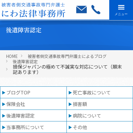
メニュー
後遺障害認定
HOME
被害者側交通事故専門弁護士によるブログ
後遺障害認定
損保ジャパンの極めて不誠実な対応について（顛末
記あります）
ブログTOP
死亡事故について
保険会社
損害額
後遺障害認定
病院について
当事務所について
その他