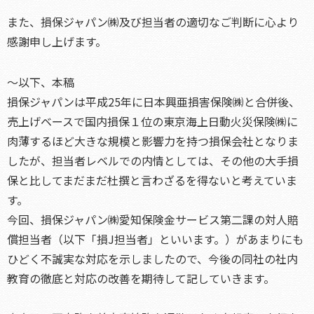
また、損保ジャパン㈱及び担当者の適切なご判断に心より
感謝申し上げます。
～以下、本稿
損保ジャパンは平成25年に日本興亜損害保険㈱と合併後、
売上げベースで国内損保１位の東京海上日動火災保険㈱に
肉薄するほど大きな規模と影響力を持つ損保会社となりま
したが、担当者レベルでの内情としては、その他の大手損
保と比してまだまだ杜撰と言わざるを得ないと考えていま
す。
今回、損保ジャパン㈱愛知保険金サービス第二課の対人賠
償担当者（以下「損J担当者」といいます。）があまりにも
ひどく不誠実な対応を示しましたので、今後の同社の社内
教育の徹底と対応の改善を期待して記していきます。