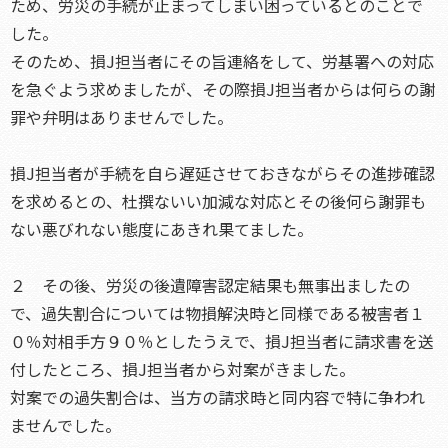
ため、労災の手続が止まってしまい困っているとのことで
した。
そのため、損J担当者にその旨連絡をして、労基署への対応
を急ぐよう求めましたが、その際損J担当者からは何らの謝
罪や弁明はありませんでした。
損J担当者が手続を自ら遅延させておきながらその進捗確認
を求めるとの、杜撰ないい加減な対応とその後何ら謝罪も
ない悪びれない態度にあきれ果てました。
２ その後、労災の後遺障害認定結果も無事出ましたの
で、過失割合については物損解決時と同様である被害者１
０％対相手方９０％としたうえで、損J担当者に請求書を送
付したところ、損J担当者から対案がきました。
対案での過失割合は、当方の請求時と同内容で特に争われ
ませんでした。