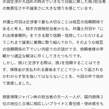
示談交渉が大詰めの時点でいきなり白紙に戻した損J担当者
の無責任さや不誠実さに大きな憤りを感じています。
弁護士丹羽は交渉事で最も大切なことは相互の信頼関係で
あると考え、相手方損保担当者からも、弁護士丹羽や「に
わ法律事務所」をできる限り信頼・信用していただけるよ
うこれまで誠実に業務に取り組んでおり、そのような相互
の信頼関係の下でいい内容での示談ができ、依頼者様の早
期かつ適正な解決に尽くしてきたつもりです。
しかし、損Jと交渉する際は、損Jを信頼することはでき
ず、保険金が支払われる最後までどこでひっくり返される
かわからず気を抜いてはならないことを、今回の件で改め
て実感しました。
損害保険ジャパン㈱の担当者の方一人一人が、国内損保２
位の地位と立場に相応しいプライドと責任感・使命感をも