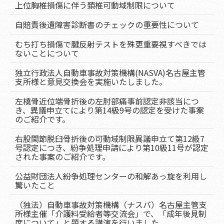
上位胸椎損傷に伴う頚椎可動域制限について
自賠責後遺障害診断書のチェックの重要性について
むち打ち損傷で腱反射テストを殊更重要視すべきでは
ないことについて
独立行政法人自動車事故対策機構(NASVA)名古屋主管
支所様と意見交換会を実施いたしました。
左橈骨近位端骨折後の左肘部痛事前認定非該当につ
き、異議申立てにより第14級9号の認定を受けた事案
のご紹介です。
右股関節脱臼骨折後の可動域制限異議申立て第12級7
号認定につき、紛争処理申請により第10級11号が認定
された事案のご紹介です。
公益財団法人紛争処理センターの和解あっ旋を利用し
驚いたこと
（独法）自動車事故対策機構（ナスバ）名古屋主管支
所様主催「介護料受給者等交流会」で、「成年後見制
度について」と題する講演を行いました。