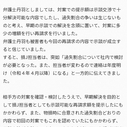
弁護士丹羽としましては、対案での提示額は示談交渉で十
分解決可能な内容でしたし、過失割合の争いは生じないも
のと考え、早期の示談での解決を念頭に置いて、対案に多
少の増額を行い再請求を行いました。
弁護士丹羽も被害者も今回の再請求の内容で示談が成立す
ると信じていました。
すると、損J担当者は、突如「過失割合について社内で検討
が必要となった。また、担当者が変わるので連絡は年度明
け（令和４年４月以降）になる」と一方的に伝えてきまし
た。
相手方の対案を確認・検討したうえで、早期解決を目的と
して損J担当者としても示談可能な再請求額を提示したにも
かかわらず、また、物損時に合意された過失割合どおりの
内容で初回の対案でもこれを認めていたにもかかわらず、