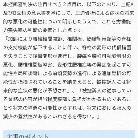
本控訴審判決の注目すべき２点目は、以下のとおり、上記A
及びB医師の意見書を基にして、圧迫骨折による症状の将来
的な悪化の可能性について明示したうえで、これを労働能
力喪失率の判断の要素とした点です。
『加齢により腰椎椎間関節、椎間板、筋腱靭帯類等の脊柱
の支持機能が低下することに伴い、脊柱の変形の代償措置
を失うことで後彎変形が進行し、腰痛や腰椎可動域制限の
悪化、腰椎椎間板障害、変形性腰椎症等の発症を起こす可
能性や局所後彎による前傾姿勢の進行による追加骨折の可
能性が指摘されていることを踏まえると、被控訴人には将
来的な症状の悪化が予想され』、『被控訴人の従事してい
る業務の内容が相当程度腰部に負担がかかるものであるこ
とや将来の増悪の可能性からすれば、将来における収入の
減少の蓋然性があるといわざるを得ない。』
主張のポイント