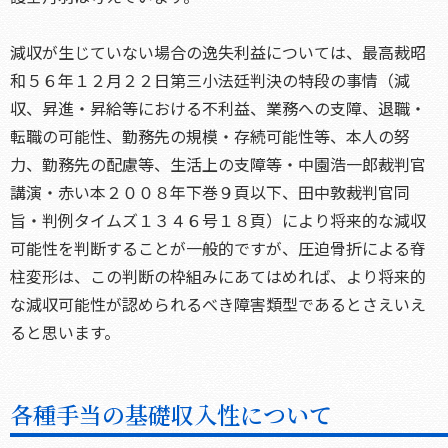
減収が生じていない場合の逸失利益については、最高裁昭
和５６年１２月２２日第三小法廷判決の特段の事情（減
収、昇進・昇給等における不利益、業務への支障、退職・
転職の可能性、勤務先の規模・存続可能性等、本人の努
力、勤務先の配慮等、生活上の支障等・中園浩一郎裁判官
講演・赤い本２００８年下巻９頁以下、田中敦裁判官同
旨・判例タイムズ１３４６号１８頁）により将来的な減収
可能性を判断することが一般的ですが、圧迫骨折による脊
柱変形は、この判断の枠組みにあてはめれば、より将来的
な減収可能性が認められるべき障害類型であるとさえいえ
ると思います。
各種手当の基礎収入性について