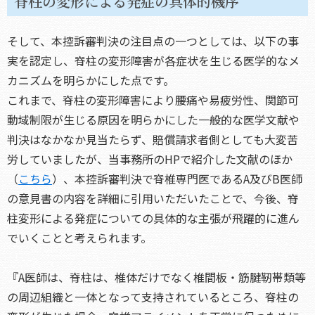
脊柱の変形による発症の具体的機序
そして、本控訴審判決の注目点の一つとしては、以下の事
実を認定し、脊柱の変形障害が各症状を生じる医学的なメ
カニズムを明らかにした点です。
これまで、脊柱の変形障害により腰痛や易疲労性、関節可
動域制限が生じる原因を明らかにした一般的な医学文献や
判決はなかなか見当たらず、賠償請求者側としても大変苦
労していましたが、当事務所のHPで紹介した文献のほか
（
こちら
）、本控訴審判決で脊椎専門医であるA及びB医師
の意見書の内容を詳細に引用いただいたことで、今後、脊
柱変形による発症についての具体的な主張が飛躍的に進ん
でいくことと考えられます。
『A医師は、脊柱は、椎体だけでなく椎間板・筋腱靭帯類等
の周辺組織と一体となって支持されているところ、脊柱の