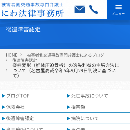
メニュー
後遺障害認定
HOME
被害者側交通事故専門弁護士によるブログ
後遺障害認定
脊柱変形（椎体圧迫骨折）の逸失利益の主張方法に
ついて（名古屋高裁令和5年9月29日判決に基づい
て）
ブログTOP
死亡事故について
保険会社
損害額
後遺障害認定
病院について
当事務所について
その他