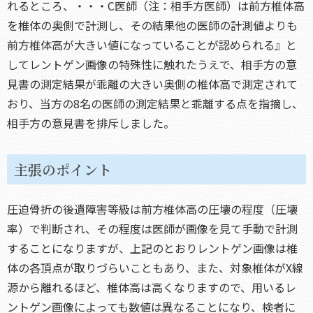
れるところ、・・・C医師（注：相手方医師）は前方椎体高
を椎体の奥側で計測し、その結果他の医師の計測値よりも
前方椎体高が大きい値になっていることが認められる』と
してレントゲン画像の特殊性に触れたうえで、相手方の意
見書の測定結果が乖離の大きい奥側の椎体高で測定されて
おり、当方の8名の医師の測定結果と乖離する点を指摘し、
相手方の意見書を排斥しました。
主張のポイント
圧迫骨折の後遺障害等級は前方椎体高の圧壊の程度（圧壊
率）で判断され、その程度は医師が画像を見て手動で計測
することになりますが、上記のとおりレントゲン画像は椎
体の各頂点が取りづらいこともあり、また、対象椎体がX線
源から離れるほど、椎体高は高くなりますので、用いるレ
ントゲン画像によっても数値は異なることになり、検者に