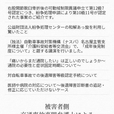
右股関節脱臼骨折後の可動域制限異議申立て第12級7
号認定につき、紛争処理申請により第10級11号が認定
された事案のご紹介です。
公益財団法人紛争処理センターの和解あっ旋を利用し
驚いたこと
（独法）自動車事故対策機構（ナスバ）名古屋主管支
所様主催「介護料受給者等交流会」で、「成年後見制
度について」と題する講演を行いました。
「痛いからまだ通院したい」は正しいのでしょうか～
通院の必要性と症状固定時期について～
対自転車事故での後遺障害等級認定手続について
医師や病院の対応について～後遺障害診断書の追記・
修正に応じていただけないケース
被害者側