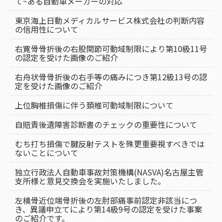
て~ある自動車メーカーの対応
東京海上日動メディカルサービス株式会社の判断内容
の信用性について
右寛骨骨折後の右股関節可動域制限により第10級11号
の認定を受けた画像のご紹介
右舟状骨骨折後の右手等の痛みにつき第12級13号の認
定を受けた画像のご紹介
上位胸椎損傷に伴う頚椎可動域制限について
自賠責後遺障害診断書のチェックの重要性について
むち打ち損傷で腱反射テストを殊更重要視すべきでは
ないことについて
独立行政法人自動車事故対策機構(NASVA)名古屋主管
支所様と意見交換会を実施いたしました。
左橈骨近位端骨折後の左肘部痛事前認定非該当につ
き、異議申立てにより第14級9号の認定を受けた事案
のご紹介です。