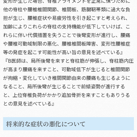
変形が生じた場合、脊椎アライメントを正常に保つために
他の脊柱や腰椎椎間関節、椎間板、筋腱靭帯類に過大な負
担が生じ、腰椎症状や易疲労性を引き起こすと考えられ、
加齢によりこれらの脊柱の支持機能が低下していけば、こ
れらに伴い代償措置を失うことで後彎変形が進行し、腰痛
や腰椎可動域制限の悪化、腰椎椎間板障害、変形性腰椎症
等の発症を起こす可能性が高い旨の意見を述べている』
『B医師は、局所後彎を来すと脊柱筋が伸張し、脊柱筋内圧
が高まり腰痛を来すこと、可動域低下が生じると椎間関節
が拘縮・変化していき椎間関節由来の腰痛も生じるように
なること、局所後彎が生じることで前傾姿勢が進行する
と、上位脊椎負荷がかかり追加骨折を来すこともありうる
との意見を述べている』
将来的な症状の悪化について