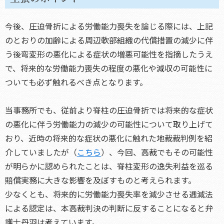
今後、圧迫骨折による労働能力喪失を論じる際には、上記
のとおりの加齢による周辺軟部組織の代償措置の減少に伴
う後弯変形の悪化による症状の増悪可能性を指摘したうえ
で、将来的な労働能力喪失の程度の悪化や減収の可能性に
ついても必ず触れるべき点となります。
当事務所でも、従前より脊柱の圧迫骨折では将来的な症状
の悪化に伴う労働能力の減少の可能性について取り上げて
おり、近時の将来的な症状の悪化に触れた地裁裁判例を紹
介していましたが（
こちら
）、今回、高裁でもその可能性
が明らかに認められたことは、脊柱変形の逸失利益を巡る
賠償実務に大きな影響を及ぼすものと考えられます。
少なくとも、将来的に労働能力喪失率を減少させる逓減法
による認定は、本高裁判決の判断に反することになると弁
護士丹羽は考えています。