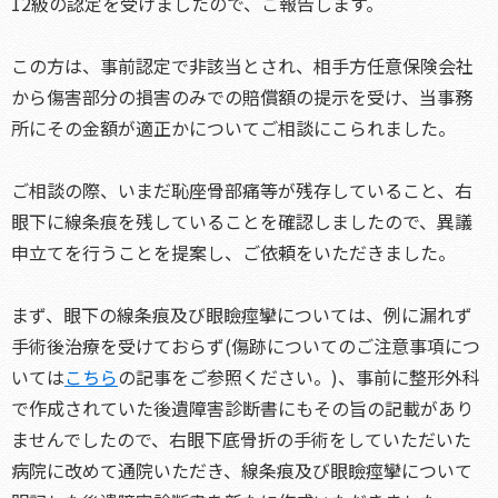
12級の認定を受けましたので、ご報告します。
この方は、事前認定で非該当とされ、相手方任意保険会社
から傷害部分の損害のみでの賠償額の提示を受け、当事務
所にその金額が適正かについてご相談にこられました。
ご相談の際、いまだ恥座骨部痛等が残存していること、右
眼下に線条痕を残していることを確認しましたので、異議
申立てを行うことを提案し、ご依頼をいただきました。
まず、眼下の線条痕及び眼瞼痙攣については、例に漏れず
手術後治療を受けておらず(傷跡についてのご注意事項につ
いては
こちら
の記事をご参照ください。)、事前に整形外科
で作成されていた後遺障害診断書にもその旨の記載があり
ませんでしたので、右眼下底骨折の手術をしていただいた
病院に改めて通院いただき、線条痕及び眼瞼痙攣について