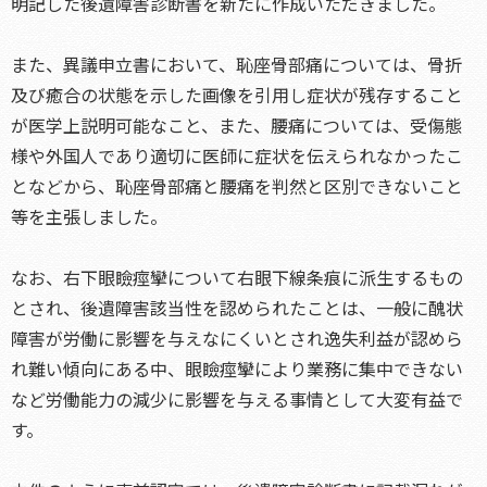
明記した後遺障害診断書を新たに作成いただきました。
また、異議申立書において、恥座骨部痛については、骨折
及び癒合の状態を示した画像を引用し症状が残存すること
が医学上説明可能なこと、また、腰痛については、受傷態
様や外国人であり適切に医師に症状を伝えられなかったこ
となどから、恥座骨部痛と腰痛を判然と区別できないこと
等を主張しました。
なお、右下眼瞼痙攣について右眼下線条痕に派生するもの
とされ、後遺障害該当性を認められたことは、一般に醜状
障害が労働に影響を与えなにくいとされ逸失利益が認めら
れ難い傾向にある中、眼瞼痙攣により業務に集中できない
など労働能力の減少に影響を与える事情として大変有益で
す。