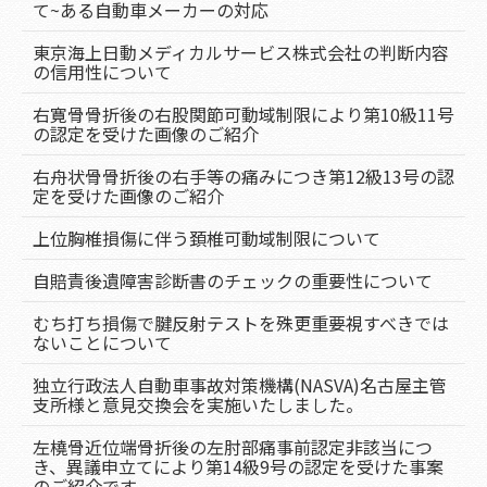
て~ある自動車メーカーの対応
東京海上日動メディカルサービス株式会社の判断内容
の信用性について
右寛骨骨折後の右股関節可動域制限により第10級11号
の認定を受けた画像のご紹介
右舟状骨骨折後の右手等の痛みにつき第12級13号の認
定を受けた画像のご紹介
上位胸椎損傷に伴う頚椎可動域制限について
自賠責後遺障害診断書のチェックの重要性について
むち打ち損傷で腱反射テストを殊更重要視すべきでは
ないことについて
独立行政法人自動車事故対策機構(NASVA)名古屋主管
支所様と意見交換会を実施いたしました。
左橈骨近位端骨折後の左肘部痛事前認定非該当につ
き、異議申立てにより第14級9号の認定を受けた事案
のご紹介です。