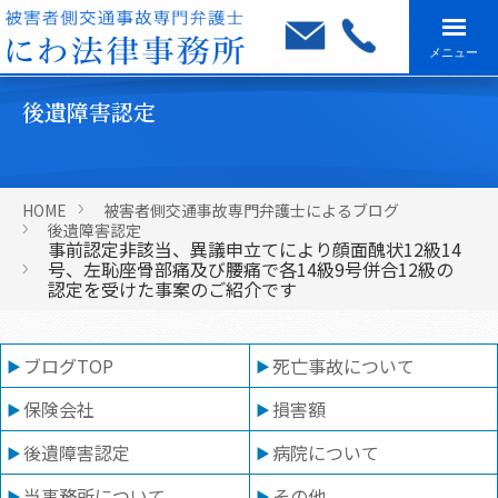
メニュー
後遺障害認定
HOME
被害者側交通事故専門弁護士によるブログ
後遺障害認定
事前認定非該当、異議申立てにより顔面醜状12級14
号、左恥座骨部痛及び腰痛で各14級9号併合12級の
認定を受けた事案のご紹介です
ブログTOP
死亡事故について
保険会社
損害額
後遺障害認定
病院について
当事務所について
その他