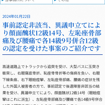
2024年01月22日
事前認定非該当、異議申立てによ
り顔面醜状12級14号、左恥座骨部
痛及び腰痛で各14級9号併合12級
の認定を受けた事案のご紹介です
高速道路上でトラックから追突を受け、大型バスに玉突き
衝突し、右眼窩底骨折、恥座骨骨折等の傷病を負い、右眼
下線条痕、右下眼瞼痙攣、左恥座骨部痛、腰痛の症状を残
した外国人被害者の方で、事前認定で後遺障害非該当の結
果を受け、異議申立てにより、顔面醜状12級14号（眼瞼痙
攣はこれに派生）、左恥座骨部痛及び腰痛で各14級9号併合