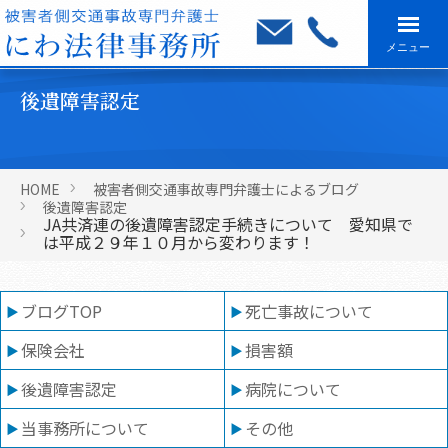
メニュー
後遺障害認定
HOME
被害者側交通事故専門弁護士によるブログ
後遺障害認定
JA共済連の後遺障害認定手続きについて 愛知県で
は平成２９年１０月から変わります！
ブログTOP
死亡事故について
保険会社
損害額
後遺障害認定
病院について
当事務所について
その他