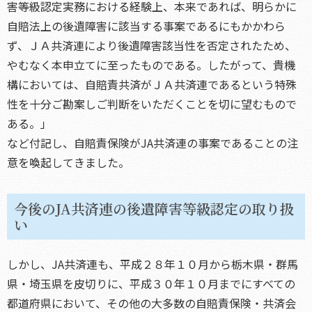
害等級認定実務における経験上、本来であれば、明らかに
自賠法上の後遺障害に該当する事案であるにもかかわら
ず、ＪＡ共済連により後遺障害該当性を否定されたため、
やむなく本申立てに至ったものである。したがって、貴機
構においては、自賠責共済がＪＡ共済連であるという特殊
性を十分ご勘案しご判断をいただくことを切に望むもので
ある。」
など付記し、自賠責保険がJA共済連の事案であることの注
意を喚起してきました。
今後のJA共済連の後遺障害等級認定の取り扱
い
しかし、JA共済連も、平成２８年１０月から栃木県・群馬
県・埼玉県を皮切りに、平成３０年１０月までにすべての
都道府県において、その他の大多数の自賠責保険・共済会