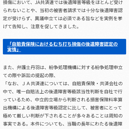
損傷において、JA共済連では後遺障害等級をほとんど受け
られないことや、当初の被害者請求では十分な後遺障害認
定が受けらず、異議申立ては必須である旨などを実例を挙
げて告知し、注意を促してきました。
「自賠責保険におけるむち打ち損傷の後遺障害認定の
実情」
また、弁護士丹羽は、紛争処理機構に対する紛争処理申立
ての際や訴訟の提起の際、
「なお、ＪＡ共済連については、自賠責保険・共済会社の
中で、唯一自賠法上の後遺障害等級該当性判断を自社で行
っているため、中立的立場から判断される損害保険料率算
出機構による後遺障害等級認定に比して、被害者にとって
極めて厳しい判断が下されることが多々あることは周知の
事実である。本件についても、当職の長年にわたる後遺障