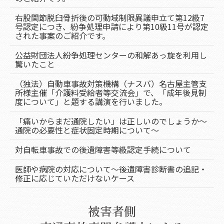
右股関節脱臼骨折後の可動域制限異議申立て第12級7
号認定につき、紛争処理申請により第10級11号が認定
された事案のご紹介です。
公益財団法人紛争処理センターの和解あっ旋を利用し
驚いたこと
（独法）自動車事故対策機構（ナスバ）名古屋主管支
所様主催「介護料受給者等交流会」で、「成年後見制
度について」と題する講演を行いました。
「痛いからまだ通院したい」は正しいのでしょうか～
通院の必要性と症状固定時期について～
対自転車事故での後遺障害等級認定手続について
医師や病院の対応について～後遺障害診断書の追記・
修正に応じていただけないケース
被害者側