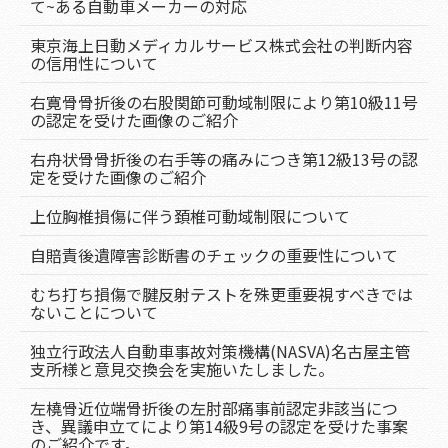
て~ある自動車メーカーの対応
東京海上日動メディカルサービス株式会社の判断内容
の信用性について
右寛骨骨折後の右股関節可動域制限により第10級11号
の認定を受けた画像のご紹介
右舟状骨骨折後の右手等の痛みにつき第12級13号の認
定を受けた画像のご紹介
上位胸椎損傷に伴う頚椎可動域制限について
自賠責後遺障害診断書のチェックの重要性について
むち打ち損傷で腱反射テストを殊更重要視すべきでは
ないことについて
独立行政法人自動車事故対策機構(NASVA)名古屋主管
支所様と意見交換会を実施いたしました。
左橈骨近位端骨折後の左肘部痛事前認定非該当につ
き、異議申立てにより第14級9号の認定を受けた事案
のご紹介です。