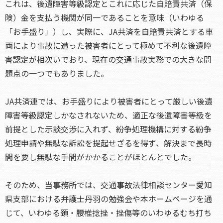
これは、後遺障害等級認定とこれに応じた自賠責共済（保
険）金を支払う機関が同一であることを意味（いわゆる
「お手盛り」）し、実際に、JA共済を自賠責共済とする車
両により事故に遭った被害者にとって極めて不利な後遺障
害認定が相次いでおり、現在の交通事故実務での大きな問
題点の一つでもありました。
JA共済連では、お手盛りにより被害者にとって厳しい後遺
障害等級認定しかなされないため、適正な後遺障害等級を
前提とした示談交渉に入れず、紛争処理機構に対する紛争
処理申請や無駄な訴訟を提起せざるを得ず、解決まで長時
間を要し無駄な手間がかかることがほとんとでした。
そのため、当事務所では、交通事故法律相談センター愛知
県支部における弁護士丹羽の勉強会や本ホームページを通
じて、いわゆる頚・腰椎捻挫・挫傷等のいわゆるむち打ち