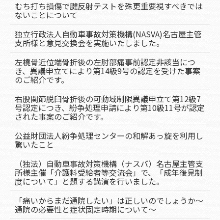
むち打ち損傷で腱反射テストを殊更重要視すべきでは
ないことについて
独立行政法人自動車事故対策機構(NASVA)名古屋主管
支所様と意見交換会を実施いたしました。
左橈骨近位端骨折後の左肘部痛事前認定非該当につ
き、異議申立てにより第14級9号の認定を受けた事案
のご紹介です。
右股関節脱臼骨折後の可動域制限異議申立て第12級7
号認定につき、紛争処理申請により第10級11号が認定
された事案のご紹介です。
公益財団法人紛争処理センターの和解あっ旋を利用し
驚いたこと
（独法）自動車事故対策機構（ナスバ）名古屋主管支
所様主催「介護料受給者等交流会」で、「成年後見制
度について」と題する講演を行いました。
「痛いからまだ通院したい」は正しいのでしょうか～
通院の必要性と症状固定時期について～