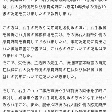
号、右大腿外側痛及び感覚鈍麻につき第14級9号の併合10
級の認定を受けましたので報告します。
この方は、右手の痛みや関節可動域制限のほか、右手根骨
を骨折され腸骨の骨移植術を受け、その後右大腿部外側の
感覚麻痺を自覚しておられましたが、事前認定時に提出さ
れた後遺障害診断書では、これらの点についての記載はあ
りませんでした。
そこで、受任後、主治医の先生に、後遺障害診断書の自覚
症状欄に右大腿部外側の感覚麻痺の症状及び体幹骨（骨
盤）の変形について追記いただきました。
そして、右手について事故直後や手術前後の画像を子細に
検討し、異議申立書で右手可動域制限の原因となる所見が
みられること、また、腸骨採取後の右大腿外側の感覚麻痺
の原因を詳細に記載し（腸骨採取後の大腿外側の神経障害