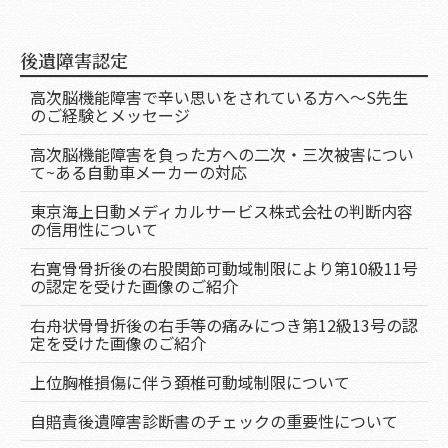
後遺障害認定
高次脳機能障害で辛い思いをされている方へ～S先生
のご経験とメッセージ
高次脳機能障害を負った方への二次・三次被害につい
て~ある自動車メーカーの対応
東京海上日動メディカルサービス株式会社の判断内容
の信用性について
右寛骨骨折後の右股関節可動域制限により第10級11号
の認定を受けた画像のご紹介
右舟状骨骨折後の右手等の痛みにつき第12級13号の認
定を受けた画像のご紹介
上位胸椎損傷に伴う頚椎可動域制限について
自賠責後遺障害診断書のチェックの重要性について