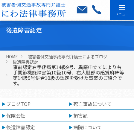
メニュー
後遺障害認定
HOME
被害者側交通事故専門弁護士によるブログ
後遺障害認定
事前認定右手疼痛第14級9号、異議申立てにより右
手関節機能障害第10級10号、右大腿部の感覚麻痺等
第14級9号併合10級の認定を受けた事案のご紹介で
す。
ブログTOP
死亡事故について
保険会社
損害額
後遺障害認定
病院について