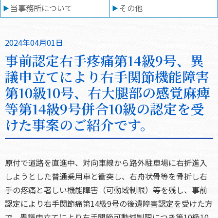
当事務所について
その他
2024年04月01日
事前認定右手疼痛第14級9号、異
議申立てにより右手関節機能障害
第10級10号、右大腿部の感覚麻痺
等第14級9号併合10級の認定を受
けた事案のご紹介です。
原付で道路を直進中、対向車線から路外駐車場に右折進入
しようとした普通乗用車と衝突し、右舟状骨等を骨折し右
手の疼痛と著しい機能障害（可動域制限）等を残し、事前
認定により右手関節痛第14級9号の後遺障害認定を受けた方
で、異議申立てにより右手関節可動域制限につき第10級10