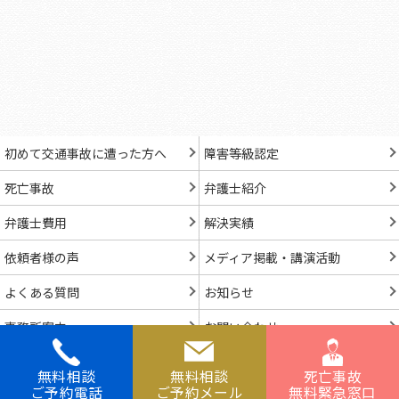
初めて交通事故に遭った方へ
障害等級認定
死亡事故
弁護士紹介
弁護士費用
解決実績
依頼者様の声
メディア掲載・講演活動
よくある質問
お知らせ
事務所案内
お問い合わせ
無料相談
無料相談
死亡事故
© Niwa Legal Professional Corporation.
ご予約電話
ご予約メール
無料緊急窓口